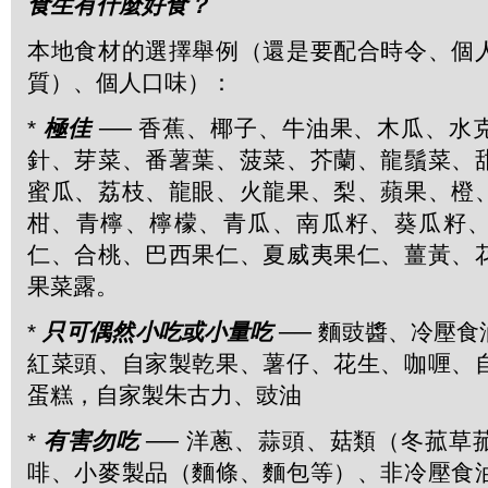
食生有什麼好食？
本地食材的選擇舉例（還是要配合時令、個
質）、個人口味）：
*
極佳
── 香蕉、椰子、牛油果、木瓜、水
針、芽菜、番薯葉、菠菜、芥蘭、龍鬚菜、
蜜瓜、荔枝、龍眼、火龍果、梨、蘋果、橙
柑、青檸、檸檬、青瓜、南瓜籽、葵瓜籽
仁、合桃、巴西果仁、夏威夷果仁、薑黃、
果菜露。
*
只可偶然小吃或小量吃
── 麵豉醬、冷壓
紅菜頭、自家製乾果、薯仔、花生、咖喱、
蛋糕，自家製朱古力、豉油
*
有害勿吃
── 洋蔥、蒜頭、菇類（冬菰草
啡、小麥製品（麵條、麵包等）、非冷壓食