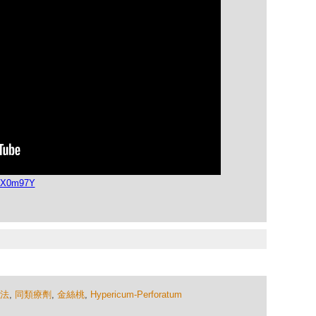
BYX0m97Y
法
,
同類療劑
,
金絲桃
,
Hypericum-Perforatum