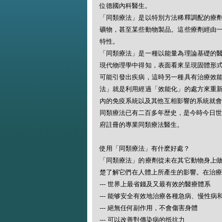
位德國內科醫生。
「同類療法」是以特別方法稀釋調配的療
礦物，甚至某些動物製品。這些療劑經由
特性。
「同類療法」是一種以能量為理論基礎的
現代物理學中得知，表面看來呈現固體形
可能引發出疾病，這時另一種具有治療效
法」就是利用經過「效能化」的處方來重
內的免疫系統以及其他互相影響的系統就會
同類療法已有二百多年歴史，是今時今日世
府註冊的專業同類療法醫生。
使用「同類療法」有什麽好處？
「同類療法」的療劑從未在其它動物身上
楚了解它們在人體上所產生的影響。在治療
--- 世界上最省錢及又最有效的醫療體系
--- 能够安全有效地治療各種急病、慢性病
--- 絕無任何副作用，不會傷害身體
--- 可以改善對傳染病的抵抗力