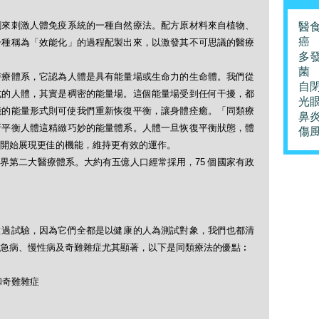
劑來刺激人體免疫系統的一種自然療法。配方原材料來自植物、
醫
癌
一種稱為「效能化」的過程配製出來，以激發其不可思議的醫療
多
菌
醫療體系，它認為人體是具有能量場或生命力的生命體。我們從
自
式的人體，其實是稠密的能量場。這個能量場受到任何干擾，都
光
能的能量形式則可使我們重新恢復平衡，讓身體痊癒。「同類療
鼻
新平衡人體這精緻巧妙的能量體系。人體一旦恢復平衡狀態，體
傷
開始展現更佳的機能，維持更有效的運作。
界第二大醫療體系。大約有五億人口經常採用，75 個國家有政
做過試驗，因為它們全都是以健康的人為測試對象，我們也都清
急病、慢性病及奇難雜症尤其顯著，以下是同類療法的優點︰
和奇難雜症