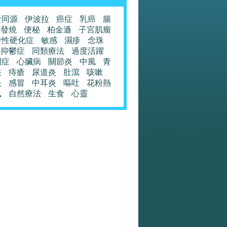
食同源
伊波拉
癌症
乳癌
腸
發燒
便秘
柏金遜
子宮肌瘤
發性硬化症
敏感
濕疹
念珠
抑鬱症
同類療法
過度活躍
閉症
心臟病
關節炎
中風
青
眼
痔瘡
尿道炎
肚瀉
咳嗽
炎
感冒
中耳炎
嘔吐
花粉熱
風
自然療法
生食
心靈