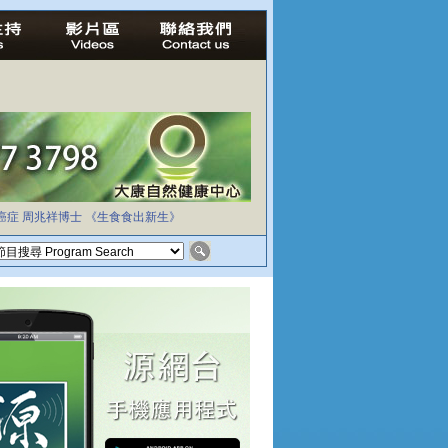
癌症
周兆祥博士
《生食食出新生》