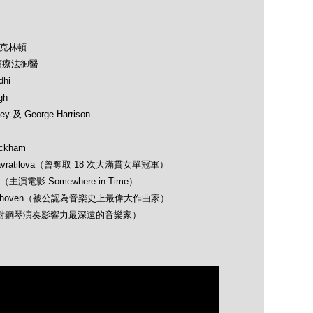
及克林頓
類療法御醫
hi
gh
 及 George Harrison
ckham
avratilova（曾奪取 18 次大滿貫女單冠軍）
（主演電影 Somewhere in Time）
 Beethoven（被公認為音樂史上最偉大作曲家）
opin（對鋼琴演奏影響力最深遠的音樂家）