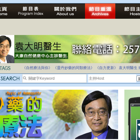
自家教育合法化-推動多元化教育，全民學卷制
《自然療法與你》
《靈丹妙藥的同類療法》
《自力更新》
袁大明醫生