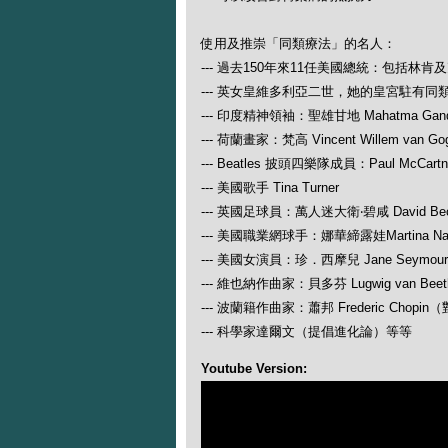
使用及推崇「同類療法」的名人：
--- 過去150年來11任美國總統：包括林肯
--- 英女皇維多利亞二世，她的皇宮駐有同
--- 印度精神領袖：聖雄甘地 Mahatma Gand
--- 荷蘭畫家：梵高 Vincent Willem van Go
--- Beatles 披頭四樂隊成員：Paul McCartney
--- 美國歌手 Tina Turner
--- 英國足球員：萬人迷大衛‧碧咸 David Be
--- 美國職業網球手：娜華締露娃Martina N
--- 美國女演員：珍．西摩兒 Jane Seymour
--- 維也納作曲家：貝多芬 Lugwig van
--- 波蘭籍作曲家：蕭邦 Frederic Ch
--- 科學家達爾文（提倡進化論）等等
Youtube Version: