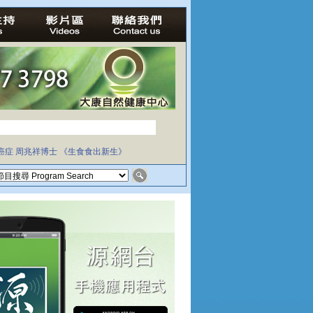
癌症
周兆祥博士
《生食食出新生》