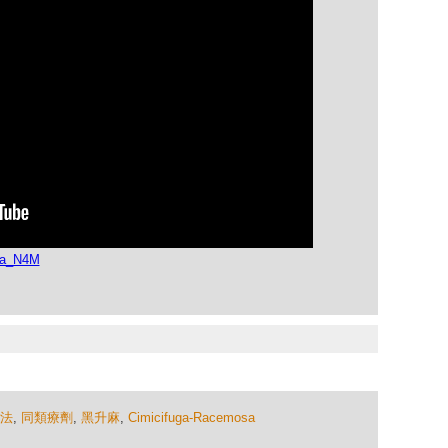
3a_N4M
法
,
同類療劑
,
黑升麻
,
Cimicifuga-Racemosa