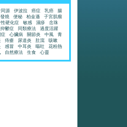
食同源
伊波拉
癌症
乳癌
腸
發燒
便秘
柏金遜
子宮肌瘤
發性硬化症
敏感
濕疹
念珠
抑鬱症
同類療法
過度活躍
閉症
心臟病
關節炎
中風
青
眼
痔瘡
尿道炎
肚瀉
咳嗽
炎
感冒
中耳炎
嘔吐
花粉熱
風
自然療法
生食
心靈