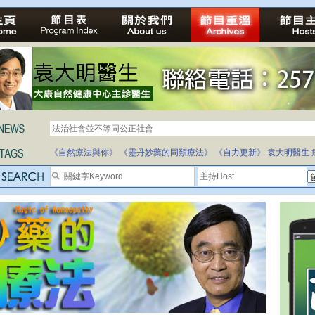
法治社會並不等同公正社會
自家教育合法化-推動多元化教育，全民學卷制
《自然療法與你》
《靈丹妙藥的同類療法》
《自力更新》
袁大明醫生