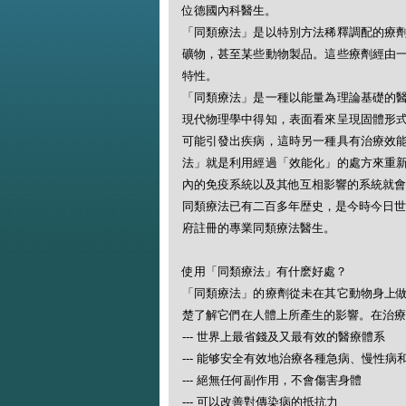
位德國內科醫生。
「同類療法」是以特別方法稀釋調配的療
礦物，甚至某些動物製品。這些療劑經由
特性。
「同類療法」是一種以能量為理論基礎的
現代物理學中得知，表面看來呈現固體形
可能引發出疾病，這時另一種具有治療效
法」就是利用經過「效能化」的處方來重
內的免疫系統以及其他互相影響的系統就會
同類療法已有二百多年歴史，是今時今日世
府註冊的專業同類療法醫生。
使用「同類療法」有什麽好處？
「同類療法」的療劑從未在其它動物身上
楚了解它們在人體上所產生的影響。在治療
--- 世界上最省錢及又最有效的醫療體系
--- 能够安全有效地治療各種急病、慢性病
--- 絕無任何副作用，不會傷害身體
--- 可以改善對傳染病的抵抗力