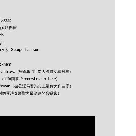
及克林頓
類療法御醫
hi
gh
 及 George Harrison
ckham
avratilova（曾奪取 18 次大滿貫女單冠軍）
（主演電影 Somewhere in Time）
 Beethoven（被公認為音樂史上最偉大作曲家）
opin（對鋼琴演奏影響力最深遠的音樂家）