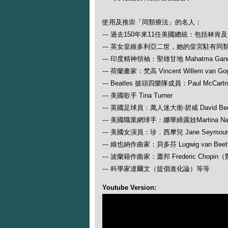
使用及推崇「同類療法」的名人：
--- 過去150年來11任美國總統：包括林肯
--- 英女皇維多利亞二世，她的皇宮駐有同
--- 印度精神領袖：聖雄甘地 Mahatma Gand
--- 荷蘭畫家：梵高 Vincent Willem van Go
--- Beatles 披頭四樂隊成員：Paul McCartney
--- 美國歌手 Tina Turner
--- 英國足球員：萬人迷大衛‧碧咸 David Be
--- 美國職業網球手：娜華締露娃Martina N
--- 美國女演員：珍．西摩兒 Jane Seymour
--- 維也納作曲家：貝多芬 Lugwig van
--- 波蘭籍作曲家：蕭邦 Frederic Ch
--- 科學家達爾文（提倡進化論）等等
Youtube Version: