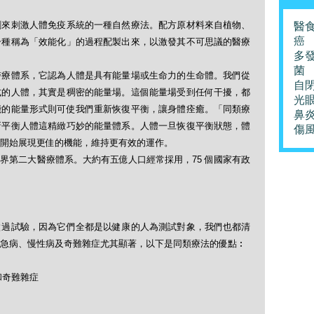
劑來刺激人體免疫系統的一種自然療法。配方原材料來自植物、
醫
癌
一種稱為「效能化」的過程配製出來，以激發其不可思議的醫療
多
菌
醫療體系，它認為人體是具有能量場或生命力的生命體。我們從
自
式的人體，其實是稠密的能量場。這個能量場受到任何干擾，都
光
能的能量形式則可使我們重新恢復平衡，讓身體痊癒。「同類療
鼻
新平衡人體這精緻巧妙的能量體系。人體一旦恢復平衡狀態，體
傷
開始展現更佳的機能，維持更有效的運作。
界第二大醫療體系。大約有五億人口經常採用，75 個國家有政
做過試驗，因為它們全都是以健康的人為測試對象，我們也都清
急病、慢性病及奇難雜症尤其顯著，以下是同類療法的優點︰
和奇難雜症