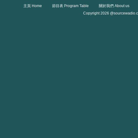
主頁 Home
節目表 Program Table
關於我們 About us
Copyright 2026 @sourcewadio.