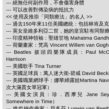
--- 絕無任何副作用，不會傷害身體
--- 可以改善對傳染病的抵抗力
<< 使用及推崇「同類療法」的名人 >>
--- 過去150年來11任美國總統：包括林肯及
--- 英女皇維多利亞二世，她的皇宮駐有同類
--- 印度精神領袖：聖雄甘地 Mahatma Gandh
--- 荷蘭畫家：梵高 Vincent Willem van Gogh
--- Beatles 披頭四樂隊成員：Paul McCar
Harrison
--- 美國歌手 Tina Turner
--- 英國足球員：萬人迷大衛‧碧咸 David Beck
--- 美國職業網球手：娜華締露娃Martina Navra
次大滿貫女單冠軍）
--- 美國女演員：珍．西摩兒 Jane Se
Somewhere in Time）
--- 維也納作曲家：貝多芬 Lugwig van Be