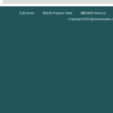
主頁 Home
節目表 Program Table
關於我們 About us
Copyright 2026 @sourcewadio.