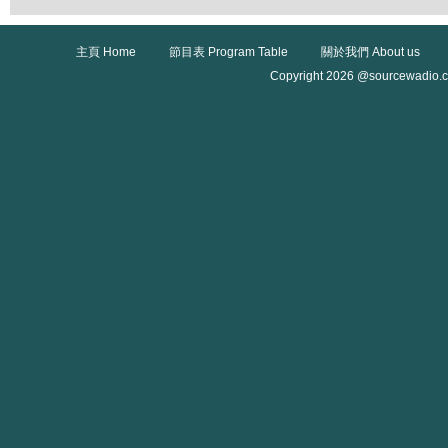
主頁 Home
節目表 Program Table
關於我們 About us
Copyright 2026 @sourcewadio.