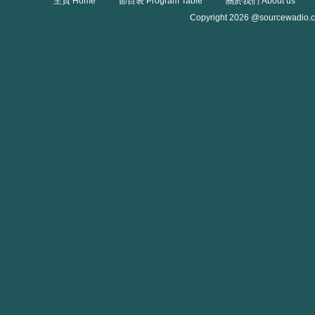
主頁 Home
節目表 Program Table
關於我們 About us
Copyright 2026 @sourcewadio.