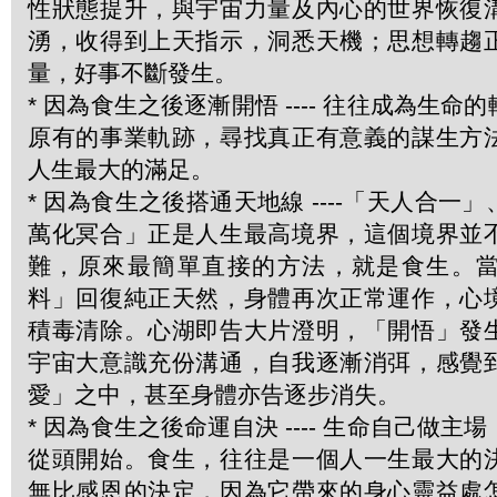
性狀態提升，與宇宙力量及內心的世界恢復
湧，收得到上天指示，洞悉天機；思想轉趨
量，好事不斷發生。
* 因為食生之後逐漸開悟 ---- 往往成為生
原有的事業軌跡，尋找真正有意義的謀生方
人生最大的滿足。
* 因為食生之後搭通天地線 ----「天人合一
萬化冥合」正是人生最高境界，這個境界並
難，原來最簡單直接的方法，就是食生。
料」回復純正天然，身體再次正常運作，心
積毒清除。心湖即告大片澄明，「開悟」發
宇宙大意識充份溝通，自我逐漸消弭，感覺
愛」之中，甚至身體亦告逐步消失。
* 因為食生之後命運自決 ---- 生命自己做
從頭開始。食生，往往是一個人一生最大的
無比感恩的決定，因為它帶來的身心靈益處