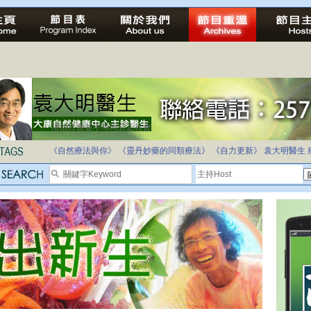
法治社會並不等同公正社會
自家教育合法化-推動多元化教育，全民學卷制
《自然療法與你》
《靈丹妙藥的同類療法》
《自力更新》
袁大明醫生