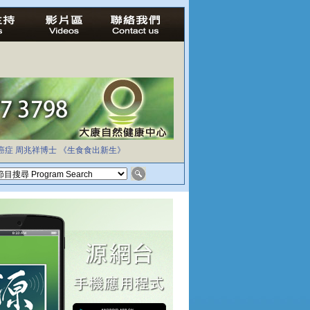
癌症
周兆祥博士
《生食食出新生》