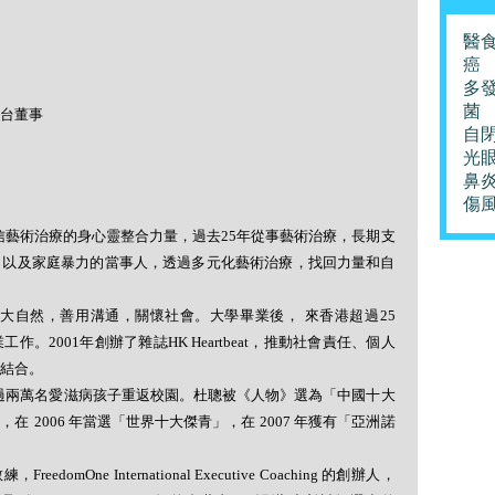
醫
癌
多
菌
台董事
自
光
鼻
傷
信藝術治療的身心靈整合力量，過去
25
年從事藝術治療，長期支
，以及家庭暴力的當事人，透過多元化藝術治療，找回力量和自
大自然，善用溝通，關懷社會。大學畢業後， 來香港超過
25
業工作。
2001
年創辦了雜誌
HK Heartbeat
，推動社會責任、個人
結合。
過兩萬名愛滋病孩子重返校園。杜聰被《人物》選為「中國十大
席，在
2006
年當選「世界十大傑青」，在
2007
年獲有「亞洲諾
教練，
FreedomOne International Executive Coaching
的創辦人，