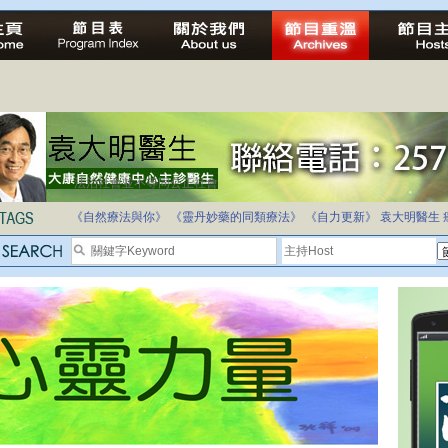
法治社會並不等同公正社會
自家教育合法化-推動多元化教育，全民學卷制
《自然療法與你》
《靈丹妙藥的同類療法》
《自力更新》
袁大明醫生