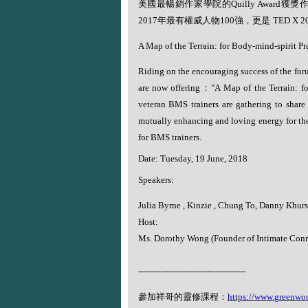
美國最暢銷作家學院的
Quilly Award
獲獎
2017
年最有權威人物
100
強，更是
TED X 2
A Map of the Terrain: for Body-mind-spirit Pra
Riding on the encouraging success of the for
are now offering
：
"A Map of the Terrain: f
veteran BMS trainers are gathering to share 
mutually enhancing and loving energy for th
for BMS trainers.
Date: Tuesday, 19 June, 2018
Speakers:
Julia Byrne , Kinzie , Chung To, Danny Khursi
Host:
Ms. Dorothy Wong (Founder of Intimate Conn
---------------------------------------
參加祥哥的靈修課程：
https://www.greenwo