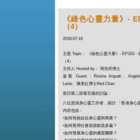
《綠色心靈力量》- E
（4）
2018-07-16
主題 Topic： 《綠色心靈力量》- EP163
（4）
主持人 Hosted by： 周兆祥博士
嘉賓 Guest：Rosina Arquati、Angela
Lenis、陳美紅博士Red Chan
當日第二節發言後的討論：
八位資深身心靈工作者，探討 「香港身心
內容包括：
•
如何有效結合身心靈與商業？
•
如何善用社會資源創造多贏？
•
如何發展身心靈的優質團隊？