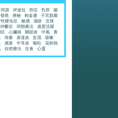
食同源
伊波拉
癌症
乳癌
腸
發燒
便秘
柏金遜
子宮肌瘤
發性硬化症
敏感
濕疹
念珠
抑鬱症
同類療法
過度活躍
閉症
心臟病
關節炎
中風
青
眼
痔瘡
尿道炎
肚瀉
咳嗽
炎
感冒
中耳炎
嘔吐
花粉熱
風
自然療法
生食
心靈