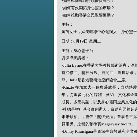
•
如何確保導師持續優質高頻？
•
如何有效開拓身心靈的市場？
•
如何推動香港全民覺醒運動？
主持：
黃茵女士，姻美輔導中心創辦人、身心靈平
日期：
6
月
19
日 星期二
主辦：身心靈平台
資深導師講者：
•Julia Byrne,
在香港大學教授藝術治療，深
持抑鬱症、精神分裂、自閉症、過度活躍
尊。
Julia
是香港藝術治療師協會主席。
•Kinzie
在加拿大一個農莊成長，自幼熱愛
年，從事多元化的媒體、藝術、文化和企
成長、多元共融，以及身心靈雨企業文化的
•
杜聰是智行基金會創辦人，資助和照顧超
未來領袖」，曾任「關懷愛滋」董事會主
貝爾獎」之稱的菲律賓
Magsaysay Award
。
•Danny Khursigara
是資深生命教練和企業