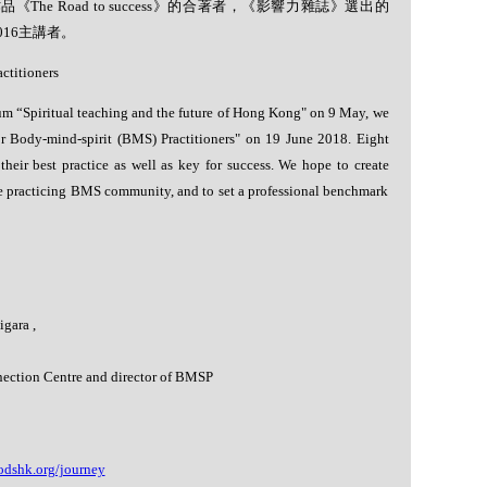
作品《
The Road to success
》的合著者，《影響力雜誌》選出的
016
主講者。
ctitioners
um “Spiritual teaching and the future of Hong Kong" on 9 May, we
or Body-mind-spirit (BMS) Practitioners" on 19 June 2018. Eight
their best practice as well as key for success. We hope to create
e practicing BMS community, and to set a professional benchmark
gara ,
ection Centre and director of BMSP
odshk.org/journey