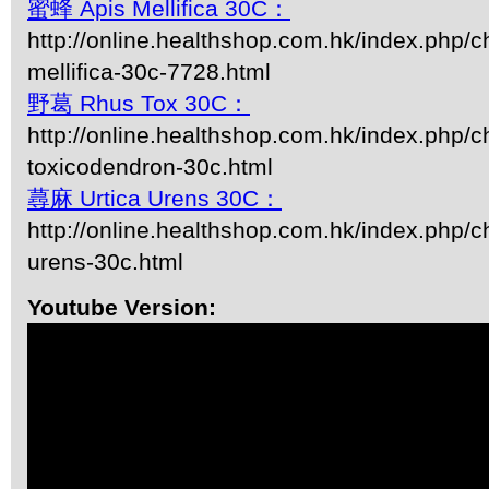
蜜蜂 Apis Mellifica 30C：
http://online.healthshop.com.hk/index.php/c
mellifica-30c-7728.html
野葛 Rhus Tox 30C：
http://online.healthshop.com.hk/index.php/c
toxicodendron-30c.html
蕁麻 Urtica Urens 30C：
http://online.healthshop.com.hk/index.php/ch
urens-30c.html
Youtube Version: