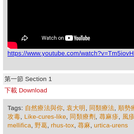
https://www.youtube.com/watch?v=Tm5iov
第一節 Section 1
下載 Download
Tags:
自然療法與你
,
袁大明
,
同類療法
,
順勢
攻毒
,
Like-cures-like
,
同類療劑
,
蕁麻疹
,
風
mellifica
,
野葛
,
rhus-tox
,
蕁麻
,
urtica-urens