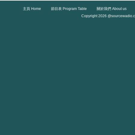
主頁 Home
節目表 Program Table
關於我們 About us
Copyright 2026 @sourcewadio.