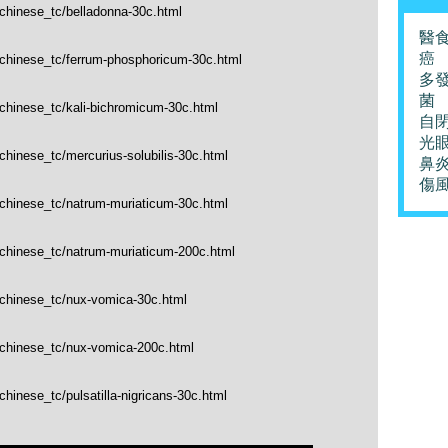
/chinese_tc/belladonna-30c.html
醫
癌
p/chinese_tc/ferrum-phosphoricum-30c.html
多
菌
/chinese_tc/kali-bichromicum-30c.html
自
光
chinese_tc/mercurius-solubilis-30c.html
鼻
傷
/chinese_tc/natrum-muriaticum-30c.html
/chinese_tc/natrum-muriaticum-200c.html
/chinese_tc/nux-vomica-30c.html
p/chinese_tc/nux-vomica-200c.html
chinese_tc/pulsatilla-nigricans-30c.html