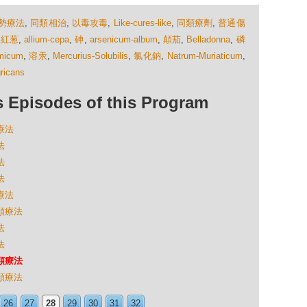
勢療法
,
同類相治
,
以毒攻毒
,
Like-cures-like
,
同類療劑
,
普通傷
,
紅葱
,
allium-cepa
,
砷
,
arsenicum-album
,
顛茄
,
Belladonna
,
磷
omicum
,
溶汞
,
Mercurius-Solubilis
,
氯化鈉
,
Natrum-Muriaticum
,
gricans
isodes of this Program
療法
法
法
法
療法
同類療法
法
法
同類療法
同類療法
26
27
28
29
30
31
32