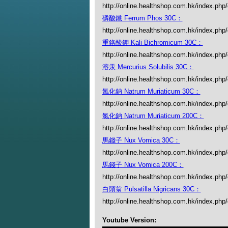
http://online.healthshop.com.hk/index.php
磷酸鐡 Ferrum Phos 30C：
http://online.healthshop.com.hk/index.ph
重鉻酸鉀 Kali Bichromicum 30C：
http://online.healthshop.com.hk/index.php
溶汞 Mercurius Solubilis 30C：
http://online.healthshop.com.hk/index.php/
氯化鈉 Natrum Muriaticum 30C：
http://online.healthshop.com.hk/index.php
氯化鈉 Natrum Muriaticum 200C：
http://online.healthshop.com.hk/index.php
馬錢子 Nux Vomica 30C：
http://online.healthshop.com.hk/index.php
馬錢子 Nux Vomica 200C：
http://online.healthshop.com.hk/index.ph
白頭翁 Pulsatilla Nigricans 30C：
http://online.healthshop.com.hk/index.php/
Youtube Version: