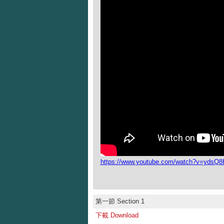
https://www.youtube.com/watch?v=ydsQ8
第一節 Section 1
下載 Download