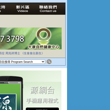
癌症
周兆祥博士
《生食食出新生》