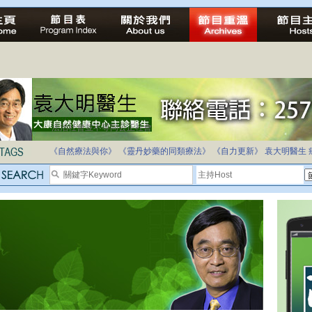
法治社會並不等同公正社會
自家教育合法化-推動多元化教育，全民學卷制
《自然療法與你》
《靈丹妙藥的同類療法》
《自力更新》
袁大明醫生