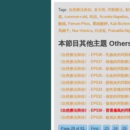
Tags:
自然療法與你
,
袁大明
,
同類療法
,
順
風
,
common-cold
,
烏頭
,
Aconite-Napellus
酸鐡
,
Ferrum-Phos
,
重鉻酸鉀
,
Kali-Bichr
馬錢子
,
Nux-Vomica
,
白頭翁
,
Pulsatilla-Ni
本節目其他主題 Others Ep
《自然療法與你》- EP538 - 乳腺炎的同類
《自然療法與你》- EP537 - 燒傷的同類療
《自然療法與你》- EP536 - 瘀傷的同類療
《自然療法與你》- EP535 - 出血的同類療
《自然療法與你》- EP534 - 膀胱炎的同類
《自然療法與你》- EP533 - 急性背痛的
《自然療法與你》- EP532 - 感冒的同類療
《自然療法與你》- EP531 - 發燒的同類療
《自然療法與你》- EP530 - 普通傷風的
《自然療法與你》- EP529 - 敏感反應的
Page 28 of 81
First
23
24
25