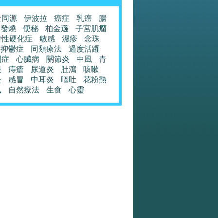
食同源
伊波拉
癌症
乳癌
腸
發燒
便秘
柏金遜
子宮肌瘤
發性硬化症
敏感
濕疹
念珠
抑鬱症
同類療法
過度活躍
閉症
心臟病
關節炎
中風
青
眼
痔瘡
尿道炎
肚瀉
咳嗽
炎
感冒
中耳炎
嘔吐
花粉熱
風
自然療法
生食
心靈