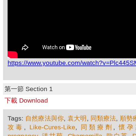
https://www.youtube.com/watch?v=Plc445
第一節 Section 1
下載 Download
Tags:
自然療法與你
,
袁大明
,
同類療法
,
順勢
攻毒
,
Like-Cures-Like
,
同類療劑
,
懷孕
pregnancy
,
洋甘菊
,
Chamomilla
,
歐白英
,
D