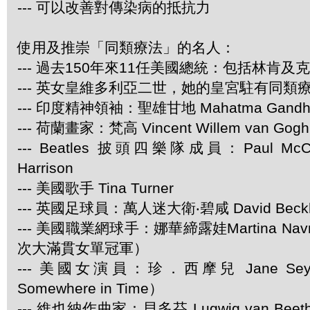
--- 可以改善對傳染病的抵抗力
使用及推崇「同類療法」的名人：
--- 過去150年來11任美國總統：包括林肯及
--- 英女皇維多利亞二世，她的皇宮駐有同類
--- 印度精神領袖：聖雄甘地 Mahatma Gandh
--- 荷蘭畫家：梵高 Vincent Willem van Gogh
--- Beatles 披頭四樂隊成員：Paul McCar
Harrison
--- 美國歌手 Tina Turner
--- 英國足球員：萬人迷大衛‧碧咸 David Beck
--- 美國職業網球手：娜華締露娃Martina Navra
次大滿貫女單冠軍）
--- 美國女演員：珍．西摩兒 Jane Se
Somewhere in Time）
--- 維也納作曲家：貝多芬 Lugwig van Be