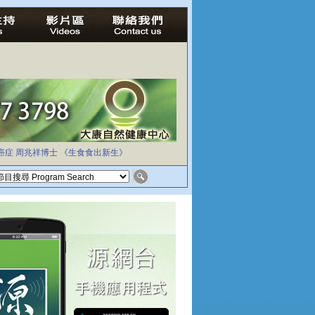
癌症
周兆祥博士
《生食食出新生》