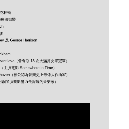
及克林頓
類療法御醫
hi
gh
 及 George Harrison
ckham
avratilova（曾奪取 18 次大滿貫女單冠軍）
（主演電影 Somewhere in Time）
 Beethoven（被公認為音樂史上最偉大作曲家）
opin（對鋼琴演奏影響力最深遠的音樂家）