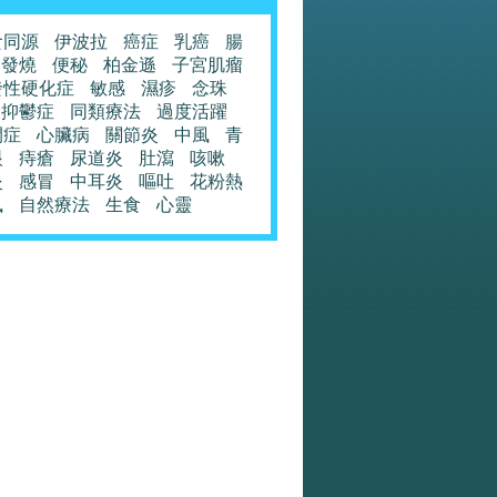
食同源
伊波拉
癌症
乳癌
腸
發燒
便秘
柏金遜
子宮肌瘤
發性硬化症
敏感
濕疹
念珠
抑鬱症
同類療法
過度活躍
閉症
心臟病
關節炎
中風
青
眼
痔瘡
尿道炎
肚瀉
咳嗽
炎
感冒
中耳炎
嘔吐
花粉熱
風
自然療法
生食
心靈