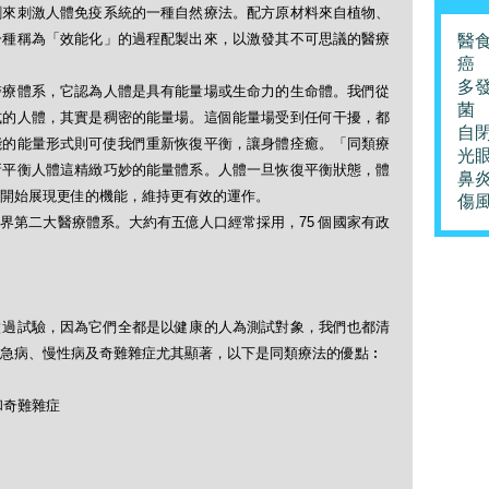
劑來刺激人體免疫系統的一種自然療法。配方原材料來自植物、
一種稱為「效能化」的過程配製出來，以激發其不可思議的醫療
醫
癌
多
醫療體系，它認為人體是具有能量場或生命力的生命體。我們從
菌
式的人體，其實是稠密的能量場。這個能量場受到任何干擾，都
自
能的能量形式則可使我們重新恢復平衡，讓身體痊癒。「同類療
光
新平衡人體這精緻巧妙的能量體系。人體一旦恢復平衡狀態，體
鼻
開始展現更佳的機能，維持更有效的運作。
傷
界第二大醫療體系。大約有五億人口經常採用，75 個國家有政
做過試驗，因為它們全都是以健康的人為測試對象，我們也都清
急病、慢性病及奇難雜症尤其顯著，以下是同類療法的優點︰
和奇難雜症