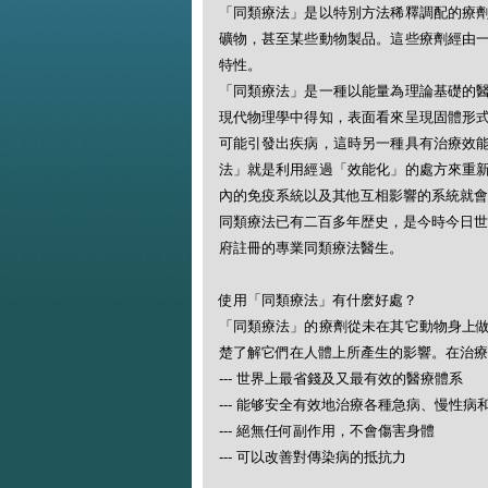
「同類療法」是以特別方法稀釋調配的療
礦物，甚至某些動物製品。這些療劑經由
特性。
「同類療法」是一種以能量為理論基礎的
現代物理學中得知，表面看來呈現固體形
可能引發出疾病，這時另一種具有治療效
法」就是利用經過「效能化」的處方來重
內的免疫系統以及其他互相影響的系統就會
同類療法已有二百多年歴史，是今時今日世
府註冊的專業同類療法醫生。
使用「同類療法」有什麽好處？
「同類療法」的療劑從未在其它動物身上
楚了解它們在人體上所產生的影響。在治療
--- 世界上最省錢及又最有效的醫療體系
--- 能够安全有效地治療各種急病、慢性病
--- 絕無任何副作用，不會傷害身體
--- 可以改善對傳染病的抵抗力