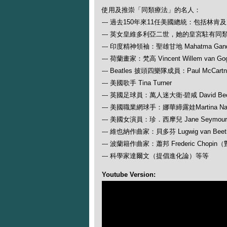
使用及推崇「同類療法」的名人：
--- 過去150年來11任美國總統：包括林肯
--- 英女皇維多利亞二世，她的皇宮駐有同
--- 印度精神領袖：聖雄甘地 Mahatma Gand
--- 荷蘭畫家：梵高 Vincent Willem van Go
--- Beatles 披頭四樂隊成員：Paul McCartney
--- 美國歌手 Tina Turner
--- 英國足球員：萬人迷大衛‧碧咸 David Be
--- 美國職業網球手：娜華締露娃Martina N
--- 美國女演員：珍．西摩兒 Jane Seymour
--- 維也納作曲家：貝多芬 Lugwig van
--- 波蘭籍作曲家：蕭邦 Frederic Ch
--- 科學家達爾文（提倡進化論）等等
Youtube Version: