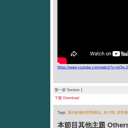
https://www.youtube.com/watch?v=mQg-
第一節 Section 1
下載 Download
Tags:
靈丹妙藥的同類療法
,
袁大明
,
順勢療
本節目其他主題 Others Ep