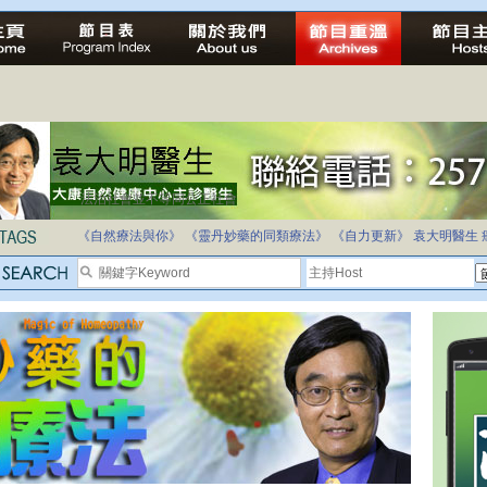
法治社會並不等同公正社會
自家教育合法化-推動多元化教育，全民學卷制
《自然療法與你》
《靈丹妙藥的同類療法》
《自力更新》
袁大明醫生