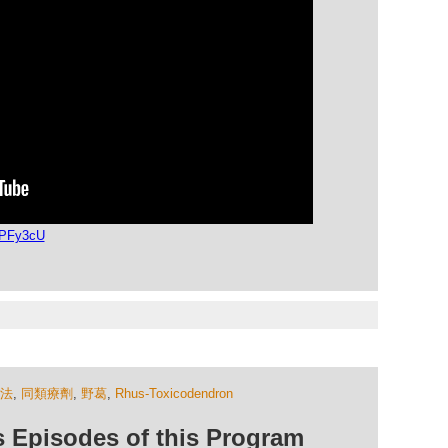
JPFy3cU
法
,
同類療劑
,
野葛
,
Rhus-Toxicodendron
isodes of this Program