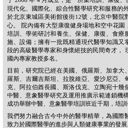
2008
4
現代化、國際化、綜合性醫學研究和服務的外
於北京東城區美術館後街
12
號，北京中醫院
心。 院內備有大型康復健身場地和空中花園
培訓、學術研討和養生、保健、康復、食療
施、設備；擁有一批既精通現代醫學知識又
段的高級醫學專家和身懷絕技的民間奇才， 
國內專家教授多名。
目前，研究院已經在美國、俄羅斯、加拿大
羅斯、吉爾吉斯坦、拉脫維亞、愛沙尼亞、
克、阿拉伯酋長國、斯洛伐克、立陶宛十幾
中醫、意象醫學研究及運用推廣示範連鎖機構
成功舉辦中醫、意象醫學培訓班近千期，培訓
我們努力融合古今中外的醫學精華，為國際
致力於國際醫學的進步與人類健康事業的發展