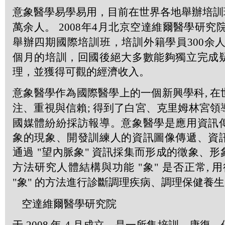
意象醫學易學易用，目前在世界各地舉辦培
萬余人。
2008
年
4
月北京空達維爾醫學研究院
舉辦四期國際培訓班，培訓外籍學員
300
余人
個月的培訓，回國後絕大多數能夠獨立完成
理，並獲得可觀的經濟收入。
意象醫學作為國際醫學上的一個新興學科
,
在
注、重視與信賴
;
得到了白宮、克里姆林宮領
國媒體紛紛採訪報導。意象醫學是應用資訊
象的現象、開發訓練人的資訊圖像傳遞、資
通過
"
望內脈象
"
資訊採集而形成的徵象、形
方法研究人體結構與功能
"
象
"
是否正常
,
用
"
象
"
的方法進行診斷調理疾病、調理保健養生
空達維爾醫學研究院
于
年
月成立，是一所集培訓、康復、