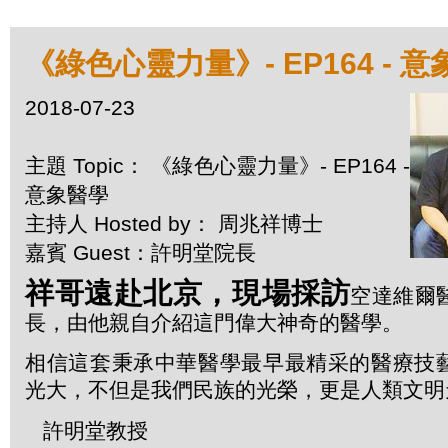
《綠色心靈力量》- EP164 - 
2018-07-23
主題 Topic： 《綠色心靈力量》- EP164 -
意象醫學
主持人 Hosted by： 周兆祥博士
嘉賓 Guest：許明堂院長
祥哥遠赴北京，現場採訪
空達維爾
長，由他親自介紹這門偉大神奇的醫學。
相信這套秉承中華醫學最早最精采的醫療技
光大，不但是我們民族的光榮，更是人類文明
許明堂教授