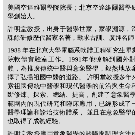
美國空達維爾學院院長；北京空達維爾醫學
學創始人。
許明堂教授，出身于醫學世家，家學淵源，
課餘研修歷代醫家名著，勤求古訓、廣拜名師
1988
年在北京大學電腦系軟體工程研究生畢
院軟體實驗室工作。
1991
年他瞭解到國外
賴，為推廣傳統中醫與意象醫學，毅然地放
擇了弘揚祖國中醫的道路。 許明堂教授多年
索祖國傳統中醫學和現代醫學的前沿與生命
斷修煉、探索、總結、提高，創建了意象醫學
範圍內的現代研究和臨床應用，已經形成了
醫學理論和診治技術體系， 並且在意象醫學
也取得了成熟經驗。
許明堂教授應用意象醫學的診斷與調理方法