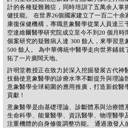
計的各種疑難雜症，同時培訓了五萬余人掌
健技能。 在世界
26
個國家建立了一百二十余
康復保健機構，專職意象醫學從業人員達三
空達維爾醫學研究院成立至今不到
20
個月時
個案研究的疑難病人達
300
餘人，來學習意
500
餘人。 為中華傳統中醫學走向世界鋪就
拓了一片廣闊天地。
許明堂教授正在致力於深入挖掘發展古代神
技藝使意象醫學的診療水準不斷提升與理論
意象醫學全球範圍的應用推廣，打造新銳醫
貢獻！
意象醫學是由基礎理論、診斷體系與治療體
生命科學、能量醫學、資訊醫學、物理醫學
注重機體的自身修復調整功能。 通過激發人