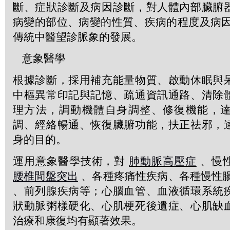
斷、症狀診斷及病因診斷，對人體內部臟腑
病變的部位、病變的性質、疾病的程度及病因
傳統中醫望診脈象的發展。
意象醫學
根據診斷，採用補充能量物質、啟動休眠與
中樞異常印記與記憶、疏通資訊通路、清除
理方法，調動機體自身調整、修復機能，
調、經絡暢通、恢復臟腑功能，扶正祛邪，
身的目的。
運用意象醫學技術，對
肺動脈高壓症
、慢
腰椎間盤突出
、各種疼痛性疾病、各種慢性
、前列腺疾病等；心腦血管、血液循環系統
狀動脈粥樣硬化、心肌梗死後遺症、心肌缺
治療和康復均有顯著效果。