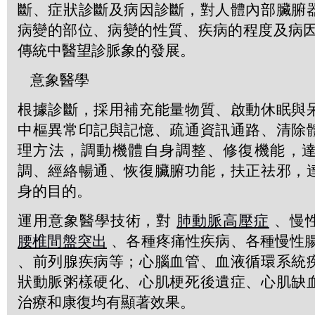
斷、症狀診斷及病因診斷，對人體內部臟腑
病變的部位、病變的性質、疾病的程度及病因
傳統中醫望診脈象的發展。
意象醫學
根據診斷，採用補充能量物質、啟動休眠與
中樞異常印記與記憶、疏通資訊通路、清除
理方法，調動機體自身調整、修復機能，
調、經絡暢通、恢復臟腑功能，扶正祛邪，
身的目的。
運用意象醫學技術，對
肺動脈高壓症
、慢
腰椎間盤突出
、各種疼痛性疾病、各種慢性
、前列腺疾病等；心腦血管、血液循環系統
狀動脈粥樣硬化、心肌梗死後遺症、心肌缺
治療和康復均有顯著效果。