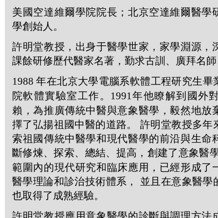
美國空達維爾學院院長；北京空達維爾醫學
學創始人。
許明堂教授，出身于醫學世家，家學淵源，
課餘研修歷代醫家名著，勤求古訓、廣拜名師
1988
年在北京大學電腦系軟體工程研究生畢
院軟體實驗室工作。
1991
年他瞭解到國外
賴，為推廣傳統中醫與意象醫學，毅然地放
擇了弘揚祖國中醫的道路。 許明堂教授多年
索祖國傳統中醫學和現代醫學的前沿與生命
斷修煉、探索、總結、提高，創建了意象醫學
範圍內的現代研究和臨床應用，已經形成了
醫學理論和診治技術體系， 並且在意象醫學
也取得了成熟經驗。
許明堂教授應用意象醫學的診斷與調理方法