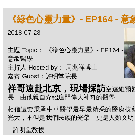
《綠色心靈力量》- EP164 - 
2018-07-23
主題 Topic： 《綠色心靈力量》- EP164 -
意象醫學
主持人 Hosted by： 周兆祥博士
嘉賓 Guest：許明堂院長
祥哥遠赴北京，現場採訪
空達維爾
長，由他親自介紹這門偉大神奇的醫學。
相信這套秉承中華醫學最早最精采的醫療技
光大，不但是我們民族的光榮，更是人類文明
許明堂教授