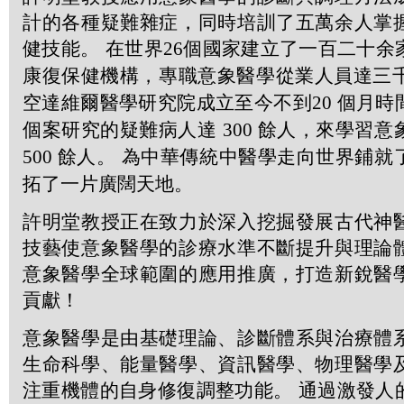
計的各種疑難雜症，同時培訓了五萬余人掌
健技能。 在世界
26
個國家建立了一百二十余
康復保健機構，專職意象醫學從業人員達三
空達維爾醫學研究院成立至今不到
20
個月時
個案研究的疑難病人達
300
餘人，來學習意
500
餘人。 為中華傳統中醫學走向世界鋪就
拓了一片廣闊天地。
許明堂教授正在致力於深入挖掘發展古代神
技藝使意象醫學的診療水準不斷提升與理論
意象醫學全球範圍的應用推廣，打造新銳醫
貢獻！
意象醫學是由基礎理論、診斷體系與治療體
生命科學、能量醫學、資訊醫學、物理醫學
注重機體的自身修復調整功能。 通過激發人