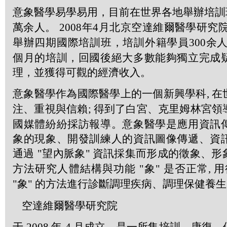
意象醫學易學易用，目前在世界各地舉辦培
萬余人。
2008
年
4
月北京空達維爾醫學研究院
舉辦四期國際培訓班，培訓外籍學員
300
余人
個月的培訓，回國後絕大多數能夠獨立完成
理，並獲得可觀的經濟收入。
意象醫學作為國際醫學上的一個新興學科
,
在
注、重視與信賴
;
得到了白宮、克里姆林宮領
國媒體紛紛採訪報導。意象醫學是應用資訊
象的現象、開發訓練人的資訊圖像傳遞、資
通過
"
望內脈象
"
資訊採集而形成的徵象、形
方法研究人體結構與功能
"
象
"
是否正常
,
用
"
象
"
的方法進行診斷調理疾病、調理保健養生
空達維爾醫學研究院
于
年
月成立，是一所集培訓、康復、