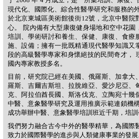
2008
4
現代化、國際化、綜合性醫學研究和服務的外
於北京東城區美術館後街
12
號，北京中醫院
心。 院內備有大型康復健身場地和空中花園
培訓、學術研討和養生、保健、康復、食療
施、設備；擁有一批既精通現代醫學知識又
段的高級醫學專家和身懷絕技的民間奇才， 
國內專家教授多名。
目前，研究院已經在美國、俄羅斯、加拿大
羅斯、吉爾吉斯坦、拉脫維亞、愛沙尼亞、
克、阿拉伯酋長國、斯洛伐克、立陶宛十幾
中醫、意象醫學研究及運用推廣示範連鎖機構
成功舉辦中醫、意象醫學培訓班近千期，培訓
我們努力融合古今中外的醫學精華，為國際
致力於國際醫學的進步與人類健康事業的發展