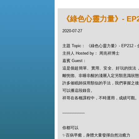
《綠色心靈力量》- EP21
2020-07-27
主題 Topic： 《綠色心靈力量》- EP212 -
主持人 Hosted by： 周兆祥博士
嘉賓 Guest：
這是個超簡單、實用、安全、好玩的技法
離恍惚、非睡非醒的淺層入定另類意識狀態 (a
許多催眠師採用類似的手法，我們掌握之後
可以播這段錄音。
祥哥在各種課程中，不時運用，成績可觀。
------------------
你都可以
✨百病早癒，身體大量發揮自然治癒力