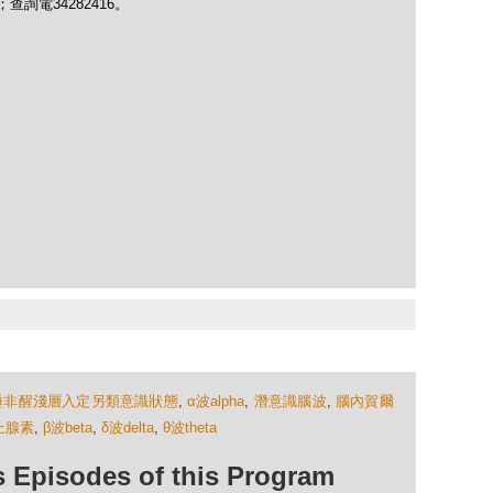
chau；查詢電34282416。
睡非醒淺層入定另類意識狀態
,
α波alpha
,
潛意識腦波
,
腦內賀爾
上腺素
,
β波beta
,
δ波delta
,
θ波theta
isodes of this Program