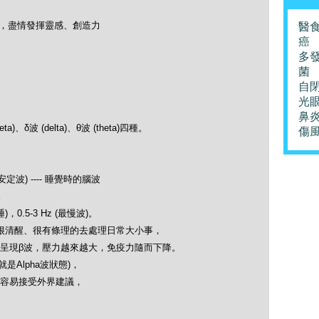
升，盡情發揮靈感、創造力
醫
癌
多
菌
自
光
鼻
)、δ波 (delta)、θ波 (theta)四種。
傷
)
安定波) ---- 睡覺時的腦波
)。
.5-3 Hz (最慢波)。
很清醒、很有條理的去處理日常大小事，
呈現β波，壓力越來越大，免疫力隨而下降。
是Alpha波狀態)，
容易接受外界建議，