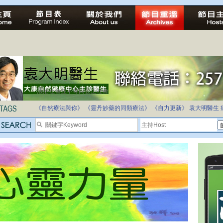
法治社會並不等同公正社會
自家教育合法化-推動多元化教育，全民學卷制
《自然療法與你》
《靈丹妙藥的同類療法》
《自力更新》
袁大明醫生