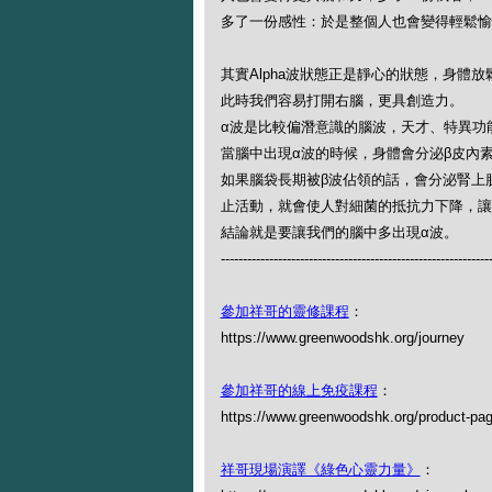
多了一份感性：於是整個人也會變得輕鬆愉
其實Alpha波狀態正是靜心的狀態，身體
此時我們容易打開右腦，更具創造力。
α波是比較偏潛意識的腦波，天才、特異功
當腦中出現α波的時候，身體會分泌β皮內
如果腦袋長期被β波佔領的話，會分泌腎上
止活動，就會使人對細菌的抵抗力下降，讓
結論就是要讓我們的腦中多出現α波。
-------------------------------------------------------------
參加祥哥的靈修課程
：
https://www.greenwoodshk.org/journey
參加祥哥的線上免疫課程
：
https://www.greenwoodshk.org/product-pa
祥哥現場演譯《綠色心靈力量》
：