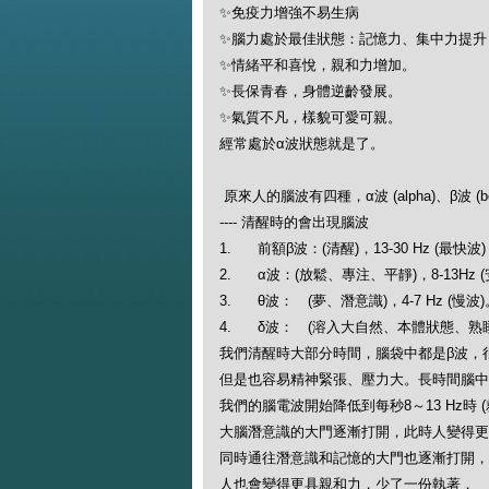
✨免疫力增強不易生病
✨腦力處於最佳狀態：記憶力、集中力提
✨情緒平和喜悅，親和力增加。
✨長保青春，身體逆齡發展。
✨氣質不凡，樣貌可愛可親。
經常處於α波狀態就是了。
原來人的腦波有四種，α波 (alpha)、β波 (beta
---- 清醒時的會出現腦波
1. 前額β波：(清醒)，13-30 Hz (最快波
2. α波：(放鬆、專注、平靜)，8-13Hz (
3. θ波： (夢、潛意識)，4-7 Hz (慢波
4. δ波： (溶入大自然、本體狀態、熟睡)，0
我們清醒時大部分時間，腦袋中都是β波，
但是也容易精神緊張、壓力大。長時間腦中
我們的腦電波開始降低到每秒8～13 Hz時 (就
大腦潛意識的大門逐漸打開，此時人變得更
同時通往潛意識和記憶的大門也逐漸打開，
人也會變得更具親和力，少了一份執著，