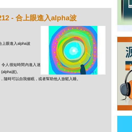
2 - 合上眼進入alpha波
 合上眼進入alpha波
，令人很短時間內進入迷
lpha波)。
，隨時可以自我催眠，或者幫助他人放鬆入睡。