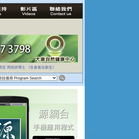
癌症
周兆祥博士
《生食食出新生》