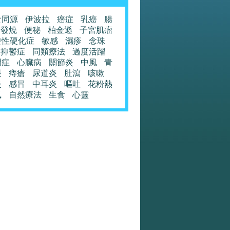
食同源
伊波拉
癌症
乳癌
腸
發燒
便秘
柏金遜
子宮肌瘤
發性硬化症
敏感
濕疹
念珠
抑鬱症
同類療法
過度活躍
閉症
心臟病
關節炎
中風
青
眼
痔瘡
尿道炎
肚瀉
咳嗽
炎
感冒
中耳炎
嘔吐
花粉熱
風
自然療法
生食
心靈