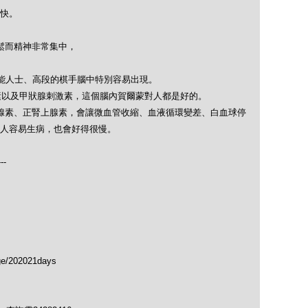
快。
放鬆而精神非常集中，
能人士、高段的棋手腦中特別容易出現。
素以及甲狀腺刺激素，這個腦內賀爾蒙對人都是好的。
腺素、正腎上腺素，會讓微血管收縮、血液循環變差、白血球停
人容易生病，也會好得很慢。
---
ge/202021days