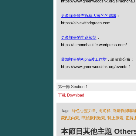
https://www.greenwoodshk.org/simon
更多祥哥發布祝福大家的的資訊
：
https://alivewithdrgreen.com
更多祥哥的生命智慧
：
https://simonchaulife.wordpress.com/
參加祥哥的Alpha波工作坊
，請留意公布：
https://www.greenwoodshk.org/events-1
第一節 Section 1
下載 Download
Tags:
綠色心靈力量
,
周兆祥
,
迷離恍惚非
蒙β皮內素
,
甲狀腺刺激素
,
腎上腺素
,
正腎
本節目其他主題 Others Ep