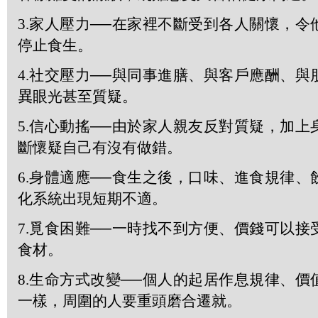
3.
家人壓力──在家裡不斷受到各人關懷，令
停止食生。
4.
社交壓力──與同事進膳、與客戶應酬、與
異
眼光甚至質疑。
5.
信心動搖──由於家人親友反對質疑，加上
斷懷疑自己有沒有做錯。
6.
身體適應──食生之後，口味、進食規律、
化系統出現短期不適。
7.
覓食困難──一時找不到方便、價錢可以接
食材。
8.
生命方式改變──個人的起居作息規律、價
一樣，周圍的人要重頭磨合遷就。