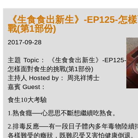
《生食食出新生》-EP125-怎
戰(第1部份)
2017-09-28
主題 Topic： 《生食食出新生》-EP125-
怎樣面對食生的挑戰(第1部份)
主持人 Hosted by： 周兆祥博士
嘉賓 Guest：
食生
10
大考驗
1.
熟食癮──心思思不斷想繼續吃熟食。
2.
排毒反應──有一段日子體內多年毒物陸續
各樣難受的癥狀，既難忍受又害怕健康倒退。