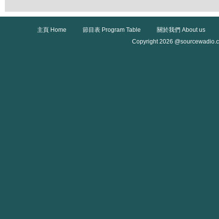
主頁 Home
節目表 Program Table
關於我們 About us
Copyright 2026 @sourcewadio.