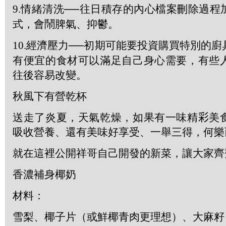
9.
情緒清洗──往日積存的內心檔案刪除過程
式，會鬧脾氣、抑鬱。
10.
經濟壓力──初期可能要投資購買特別的廚
有便宜的食材可以滿足自己身心需要，有些
往後容易改變。
秋風下有營乾杯
送走了炎夏，天氣乾燥，如果有一味精
彩
美
吸收營養、還有美味好享受、一舉三得，何樂
就在這裡公開祥哥自己開發的新菜，讓大家齊
香濃補身椰奶
材料：
雪梨、椰子片（或鮮椰青肉更理想）、大麻籽