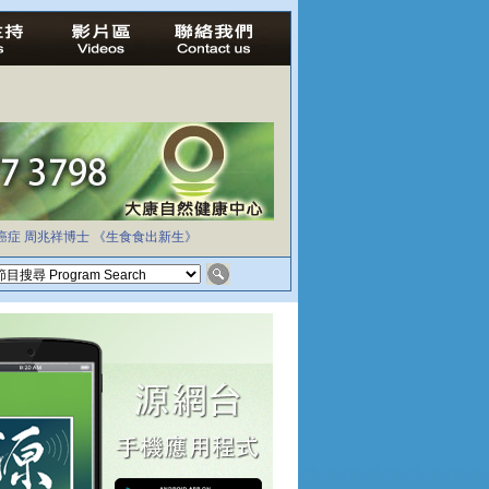
癌症
周兆祥博士
《生食食出新生》