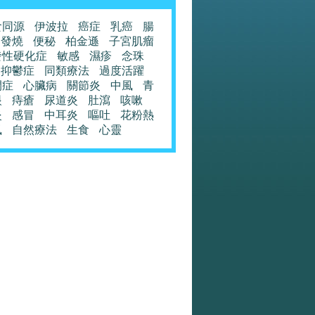
食同源
伊波拉
癌症
乳癌
腸
發燒
便秘
柏金遜
子宮肌瘤
發性硬化症
敏感
濕疹
念珠
抑鬱症
同類療法
過度活躍
閉症
心臟病
關節炎
中風
青
眼
痔瘡
尿道炎
肚瀉
咳嗽
炎
感冒
中耳炎
嘔吐
花粉熱
風
自然療法
生食
心靈