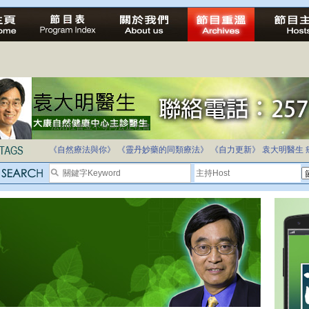
法治社會並不等同公正社會
自家教育合法化-推動多元化教育，全民學卷制
《自然療法與你》
《靈丹妙藥的同類療法》
《自力更新》
袁大明醫生