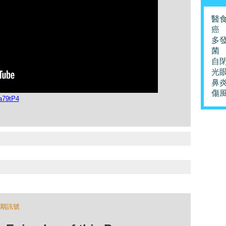
醫
癌
多
菌
自
光
鼻
傷
a79tP4
期訊號