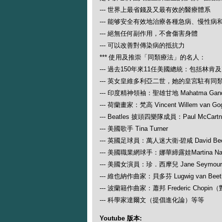
--- 世界上最省錢及又最有效的醫療體系
--- 能够安全有效地治療各種急病、慢性病
--- 絕無任何副作用，不會傷害身體
--- 可以改善對傳染病的抵抗力
*** 使用及推崇「同類療法」的名人：
--- 過去150年來11任美國總統：包括林肯
--- 英女皇維多利亞二世，她的皇宮駐有同
--- 印度精神領袖：聖雄甘地 Mahatma Gand
--- 荷蘭畫家：梵高 Vincent Willem van Go
--- Beatles 披頭四樂隊成員：Paul McCartney
--- 美國歌手 Tina Turner
--- 英國足球員：萬人迷大衛‧碧咸 David Be
--- 美國職業網球手：娜華締露娃Martina N
--- 美國女演員：珍．西摩兒 Jane Seymour
--- 維也納作曲家：貝多芬 Lugwig van
--- 波蘭籍作曲家：蕭邦 Frederic Ch
--- 科學家達爾文（提倡進化論）等等
Youtube 版本: