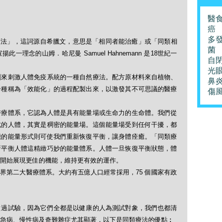
醫
癌
多
「順勢療法」，這詞源自希臘文，意思是「相同者能治癒」或「同類相
菌
理念的山姆．哈尼曼 Samuel Hahnemann 是18世紀一
自
光
劑來刺激人體免疫系統的一種自然療法。配方原材料來自植物、
鼻
一種稱為「效能化」的過程配製出來，以激發其不可思議的醫療
傷
醫療體系，它認為人體是具有能量場或生命力的生命體。我們從
式的人體，其實是稠密的能量場。這個能量場受到任何干擾，都
能的能量形式則可使我們重新恢復平衡，讓身體痊癒。「同類療
新平衡人體這精緻巧妙的能量體系。人體一旦恢復平衡狀態，體
開始展現更佳的機能，維持更有效的運作。
界第二大醫療體系。大約有五億人口經常採用，75 個國家有政
做過試驗，因為它們全都是以健康的人為測試對象，我們也都清
急病、慢性病及奇難雜症尤其顯著，以下是同類療法的優點︰