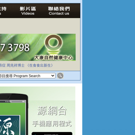
癌症
周兆祥博士
《生食食出新生》