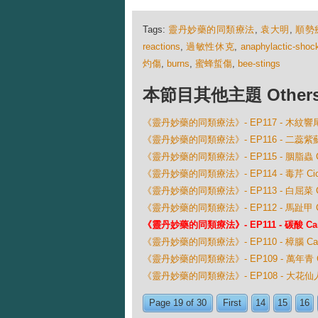
Tags:
靈丹妙藥的同類療法
,
袁大明
,
順勢
reactions
,
過敏性休克
,
anaphylactic-shoc
灼傷
,
burns
,
蜜蜂蜇傷
,
bee-stings
本節目其他主題 Others Ep
《靈丹妙藥的同類療法》- EP117 - 木紋響尾蛇 Cr
《靈丹妙藥的同類療法》- EP116 - 二蕊紫蘇 Coll
《靈丹妙藥的同類療法》- EP115 - 胭脂蟲 Coc
《靈丹妙藥的同類療法》- EP114 - 毒芹 Cicut
《靈丹妙藥的同類療法》- EP113 - 白屈菜 Chel
《靈丹妙藥的同類療法》- EP112 - 馬趾甲 Cas
《靈丹妙藥的同類療法》- EP111 - 碳酸 Carb
《靈丹妙藥的同類療法》- EP110 - 樟腦 Cam
《靈丹妙藥的同類療法》- EP109 - 萬年青 Cal
《靈丹妙藥的同類療法》- EP108 - 大花仙人掌 Ca
Page 19 of 30
First
14
15
16