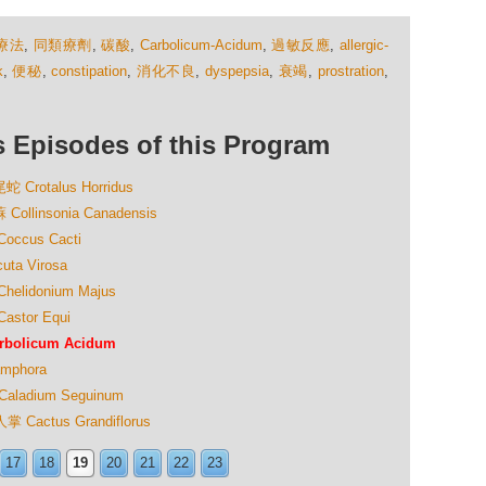
療法
,
同類療劑
,
碳酸
,
Carbolicum-Acidum
,
過敏反應
,
allergic-
k
,
便秘
,
constipation
,
消化不良
,
dyspepsia
,
衰竭
,
prostration
,
isodes of this Program
otalus Horridus
insonia Canadensis
cus Cacti
a Virosa
idonium Majus
tor Equi
olicum Acidum
phora
adium Seguinum
ctus Grandiflorus
17
18
19
20
21
22
23