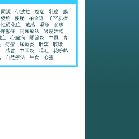
食同源
伊波拉
癌症
乳癌
腸
發燒
便秘
柏金遜
子宮肌瘤
發性硬化症
敏感
濕疹
念珠
抑鬱症
同類療法
過度活躍
閉症
心臟病
關節炎
中風
青
眼
痔瘡
尿道炎
肚瀉
咳嗽
炎
感冒
中耳炎
嘔吐
花粉熱
風
自然療法
生食
心靈