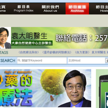
法治社會並不等同公正社會
自家教育合法化-推動多元化教育，全民學卷制
《自然療法與你》
《靈丹妙藥的同類療法》
《自力更新》
袁大明醫生