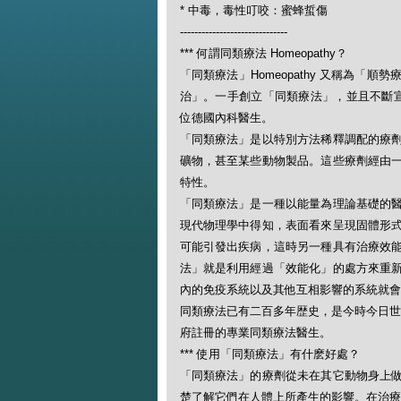
* 中毒，毒性叮咬：蜜蜂蜇傷
------------------------------
*** 何謂同類療法 Homeopathy？
「同類療法」Homeopathy 又稱為
治」。一手創立「同類療法」，並且不斷宣揚此一
位德國內科醫生。
「同類療法」是以特別方法稀釋調配的療
礦物，甚至某些動物製品。這些療劑經由
特性。
「同類療法」是一種以能量為理論基礎的
現代物理學中得知，表面看來呈現固體形
可能引發出疾病，這時另一種具有治療效
法」就是利用經過「效能化」的處方來重
內的免疫系統以及其他互相影響的系統就會
同類療法已有二百多年歴史，是今時今日世
府註冊的專業同類療法醫生。
*** 使用「同類療法」有什麽好處？
「同類療法」的療劑從未在其它動物身上
楚了解它們在人體上所產生的影響。在治療