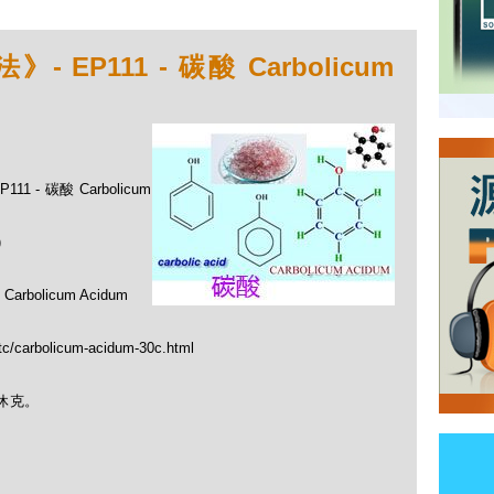
EP111 - 碳酸 Carbolicum
 - 碳酸 Carbolicum
)
licum Acidum
_tc/carbolicum-acidum-30c.html
休克。