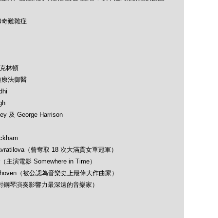
和奇難雜症
及克林頓
類療法御醫
hi
gh
 及 George Harrison
ckham
avratilova（曾奪取 18 次大滿貫女單冠軍）
（主演電影 Somewhere in Time）
 Beethoven（被公認為音樂史上最偉大作曲家）
opin（對鋼琴演奏影響力最深遠的音樂家）