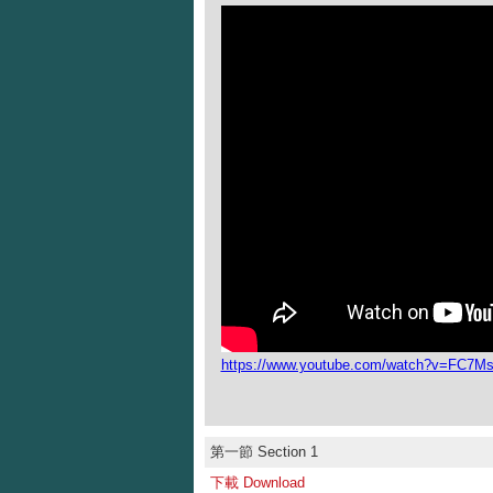
https://www.youtube.com/watch?v=FC7M
第一節 Section 1
下載 Download