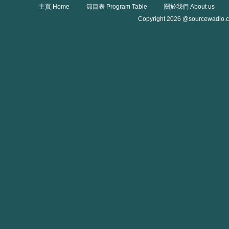
主頁 Home
節目表 Program Table
關於我們 About us
Copyright 2026 @sourcewadio.