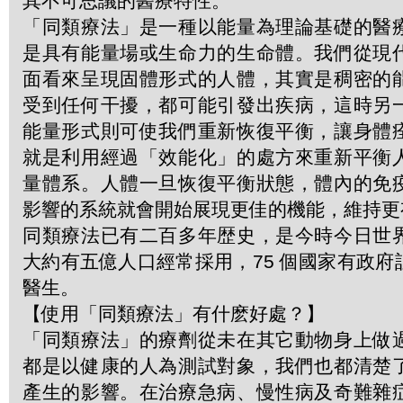
其不可思議的醫療特性。
「同類療法」是一種以能量為理論基礎的醫
是具有能量場或生命力的生命體。我們從現
面看來呈現固體形式的人體，其實是稠密的
受到任何干擾，都可能引發出疾病，這時另
能量形式則可使我們重新恢復平衡，讓身體
就是利用經過「效能化」的處方來重新平衡
量體系。人體一旦恢復平衡狀態，體內的免
影響的系統就會開始展現更佳的機能，維持更
同類療法已有二百多年歴史，是今時今日世
大約有五億人口經常採用，75 個國家有政
醫生。
【使用「同類療法」有什麽好處？】
「同類療法」的療劑從未在其它動物身上做
都是以健康的人為測試對象，我們也都清楚
產生的影響。在治療急病、慢性病及奇難雜