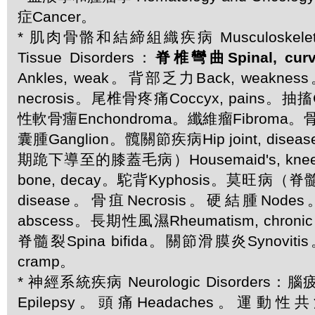
症Cancer。
* 肌肉骨骼和結締組織疾病 Musculoskeletal 
Tissue Disorders：
脊椎彎曲Spinal, curv
Ankles, weak。背部乏力Back, weakne
necrosis。尾椎骨疼痛Coccyx, pains。抽搐
性軟骨癅Enchondroma。纖維瘤Fibroma。骨
囊腫Ganglion。髖關節疾病Hip joint, di
期跪下導至的膝蓋毛病）Housemaid's, kn
bone, decay。駝背Kyphosis。莫旺病（脊
disease。骨疽Necrosis。硬結腫Node
abscess。長期性風濕Rheumatism, chron
脊髓裂Spina bifida。關節滑膜炎Synovitis
cramp。
* 神經系統疾病 Neurologic Disorders：腦
Epilepsy。頭痛Headaches。運動性共