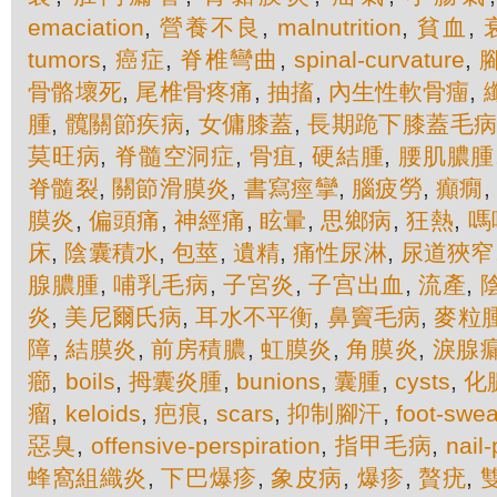
emaciation
,
營養不良
,
malnutrition
,
貧血
,
tumors
,
癌症
,
脊椎彎曲
,
spinal-curvature
,
骨骼壞死
,
尾椎骨疼痛
,
抽搐
,
內生性軟骨癅
,
腫
,
髖關節疾病
,
女傭膝蓋
,
長期跪下膝蓋毛
莫旺病
,
脊髓空洞症
,
骨疽
,
硬結腫
,
腰肌膿腫
脊髓裂
,
關節滑膜炎
,
書寫痙攣
,
腦疲勞
,
癲癇
,
膜炎
,
偏頭痛
,
神經痛
,
眩暈
,
思鄉病
,
狂熱
,
嗎
床
,
陰囊積水
,
包莖
,
遺精
,
痛性尿淋
,
尿道狹窄
腺膿腫
,
哺乳毛病
,
子宮炎
,
子宫出血
,
流產
,
炎
,
美尼爾氏病
,
耳水不平衡
,
鼻竇毛病
,
麥粒
障
,
結膜炎
,
前房積膿
,
虹膜炎
,
角膜炎
,
淚腺
癤
,
boils
,
拇囊炎腫
,
bunions
,
囊腫
,
cysts
,
化
瘤
,
keloids
,
疤痕
,
scars
,
抑制腳汗
,
foot-swe
惡臭
,
offensive-perspiration
,
指甲毛病
,
nail
蜂窩組織炎
,
下巴爆疹
,
象皮病
,
爆疹
,
贅疣
,