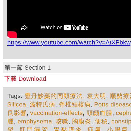
https://www.youtube.com/watch?v=AtXPbk
第一節 Section 1
下載 Download
Tags:
靈丹妙藥的同類療法
,
袁大明
,
順勢療
Silicea
,
波特氏病
,
脊椎結核病
,
Potts-diseas
良影響
,
vaccination-effects
,
頭顱血腫
,
ceph
腫
,
emphysema
,
咳嗽
,
胸膜炎
,
便秘
,
consti
裂
,
肛門瘺管
,
胃黏膜炎
,
疝氣
,
小腸氣