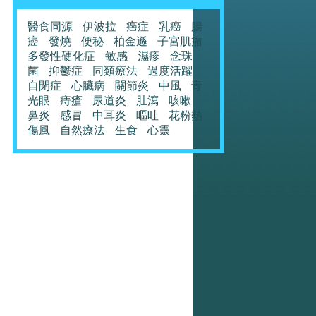
醫食同源
伊波拉
癌症
乳癌
腸
癌
發燒
便秘
柏金遜
子宮肌瘤
多發性硬化症
敏感
濕疹
念珠
菌
抑鬱症
同類療法
過度活躍
自閉症
心臟病
關節炎
中風
青
光眼
痔瘡
尿道炎
肚瀉
咳嗽
鼻炎
感冒
中耳炎
嘔吐
花粉熱
傷風
自然療法
生食
心靈