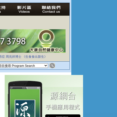
癌症
周兆祥博士
《生食食出新生》