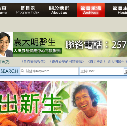
自家教育合法化-推動多元化教育，全民學卷制
《自然療法與你》
《靈丹妙藥的同類療法》
《自力更新》
袁大明醫生