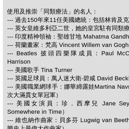
使用及推崇「同類療法」的名人：
--- 過去150年來11任美國總統：包括林肯及
--- 英女皇維多利亞二世，她的皇宮駐有同類
--- 印度精神領袖：聖雄甘地 Mahatma Gandh
--- 荷蘭畫家：梵高 Vincent Willem van Gogh
--- Beatles 披頭四樂隊成員：Paul McCar
Harrison
--- 美國歌手 Tina Turner
--- 英國足球員：萬人迷大衛‧碧咸 David Beck
--- 美國職業網球手：娜華締露娃Martina Navra
次大滿貫女單冠軍）
--- 美國女演員：珍．西摩兒 Jane Se
Somewhere in Time）
--- 維也納作曲家：貝多芬 Lugwig van Be
樂史上最偉大作曲家）