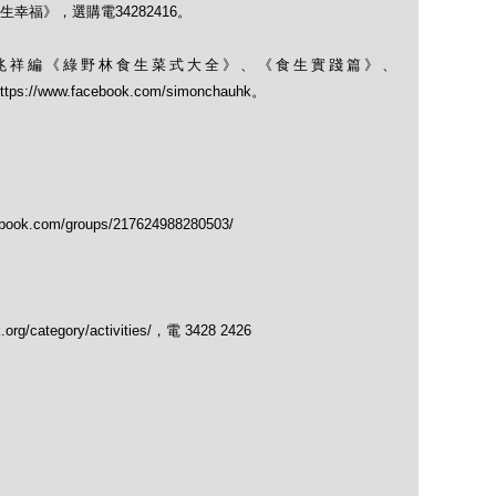
福》，選購電34282416。
兆祥編《綠野林食生菜式大全》、《食生實踐篇》、
； https://www.facebook.com/simonchauhk。
.com/groups/217624988280503/
/category/activities/，電 3428 2426