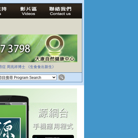
癌症
周兆祥博士
《生食食出新生》