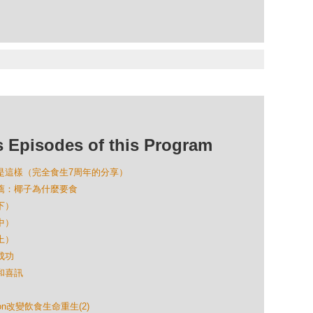
isodes of this Program
生就是這樣（完全食生7周年的分享）
大推薦：椰子為什麼要食
下）
中）
上）
成功
慌和喜訊
ron改變飲食生命重生(2)