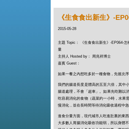
《生食食出新生》-EP
2015-05-28
主題 Topic： 《生食食出新生》-EP06
量
主持人 Hosted by： 周兆祥博士
嘉賓 Guest：
如果一餐之內想吃多於一種食物，先後次序
我們的腸道長度是體高的五至六倍，其中
腸道處理，不會「超車」。如果先吃難以
吃容易消化的食物（蔬菜約一小時，水果
慢消化，並在長時間等待消化吸收過程中急
進食分量方面，現代城市人吃進肚裏的東西
大多數人胃腸消化吸收功能弱，所以身體不