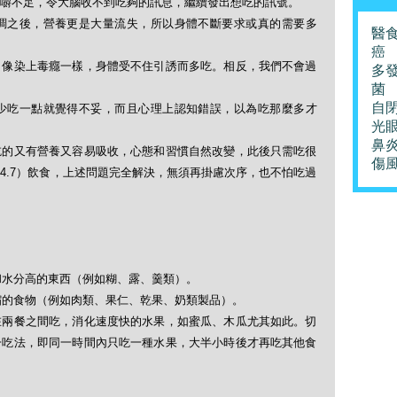
嚼不足，令大腦收不到吃夠的訊息，繼續發出想吃的訊號。
調之後，營養更是大量流失，所以身體不斷要求或真的需要多
醫
癌
，像染上毒癮一樣，身體受不住引誘而多吃。相反，我們不會過
多
菌
自
少吃一點就覺得不妥，而且心理上認知錯誤，以為吃那麼多才
光
鼻
吃的又有營養又容易吸收，心態和習慣自然改變，此後只需吃很
傷
4.7）飲食，上述問題完全解決，無須再掛慮次序，也不怕吃過
和水分高的東西（例如糊、露、羹類）。
濃縮的食物（例如肉類、果仁、乾果、奶類製品）。
在兩餐之間吃，消化速度快的水果，如蜜瓜、木瓜尤其如此。切
一吃法，即同一時間內只吃一種水果，大半小時後才再吃其他食