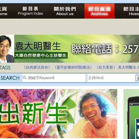
法治社會並不等同公正社會
自家教育合法化-推動多元化教育，全民學卷制
《自然療法與你》
《靈丹妙藥的同類療法》
《自力更新》
袁大明醫生