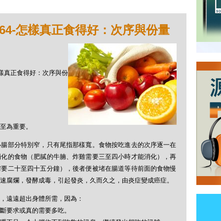
064-怎樣真正食得好：次序與份量
4-怎樣真正食得好：次序與份
至為重要。
小腸部分特別窄，只有尾指那樣寬。食物按吃進去的次序逐一在
消化的食物（肥膩的牛腩、炸雞需要三至四小時才能消化），再
需要二十至四十五分鐘），後者便被堵在腸道等待前面的食物慢
速腐爛，發酵成毒，引起發炎，久而久之，由炎症變成癌症。
，遠遠超出身體所需，因為：
斷要求或真的需要多吃。