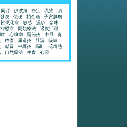
食同源
伊波拉
癌症
乳癌
腸
發燒
便秘
柏金遜
子宮肌瘤
發性硬化症
敏感
濕疹
念珠
抑鬱症
同類療法
過度活躍
閉症
心臟病
關節炎
中風
青
眼
痔瘡
尿道炎
肚瀉
咳嗽
炎
感冒
中耳炎
嘔吐
花粉熱
風
自然療法
生食
心靈