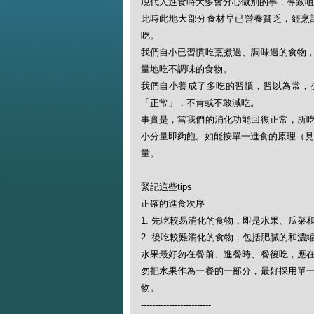
現代人進食時大多會分心做別的事，導致咀
此時此地大部分食材早已營養貧乏，經烹
吃。
我們自小已習慣吃烹煮過、調味過的食物
量地吃不調味的食物。
我們自小養成了多吃的習慣，習以為常，
「正常」，不肯或不敢減吃。
事實是，當我們的消化功能回復正常，所
小分量即夠飽。如能按單一進食的原理（見
量。
緊記這些tips
正確的進食次序
1. 先吃較易消化的食物，即是水果、瓜菜
2. 後吃較難消化的食物，包括肥膩的和
水果最好勿在餐前、進餐時、餐後吃，應
勿把水果作為一餐的一部分，最好採用單
物。
-------------------------