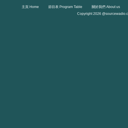
主頁 Home
節目表 Program Table
關於我們 About us
Copyright 2026 @sourcewadio.