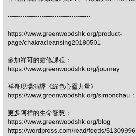
---------------------------------------
https://www.greenwoodshk.org/product-
page/chakracleansing20180501
參加祥哥的靈修課程：
https://www.greenwoodshk.org/journey
祥哥現場演譯《綠色心靈力量》
https://www.greenwoodshk.org/simonc
更多阿祥的生命智慧：
https://www.greenwoodshk.org/blog
https://wordpress.com/read/feeds/51309996