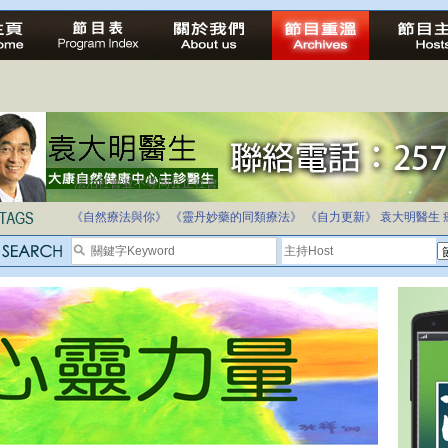
法治社會並不等同公正社會
自家教育合法化-推動多元化教育，全民學卷制
《自然療法與你》
《靈丹妙藥的同類療法》
《自力更新》
袁大明醫生