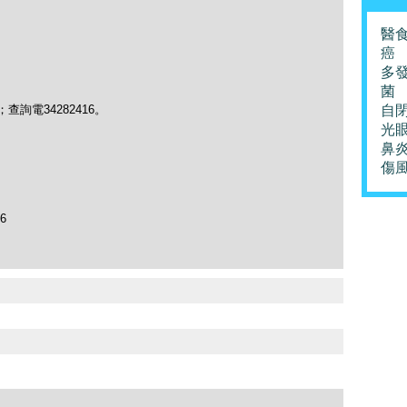
醫
癌
多
菌
chau；查詢電34282416。
自
光
鼻
傷
96