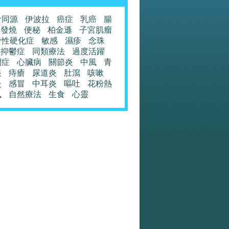
食同源
伊波拉
癌症
乳癌
腸
發燒
便秘
柏金遜
子宮肌瘤
發性硬化症
敏感
濕疹
念珠
抑鬱症
同類療法
過度活躍
閉症
心臟病
關節炎
中風
青
眼
痔瘡
尿道炎
肚瀉
咳嗽
炎
感冒
中耳炎
嘔吐
花粉熱
風
自然療法
生食
心靈