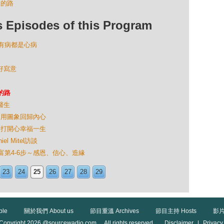
過的路
isodes of this Program
：所有病都是心病
生好寫意
過的路
醫生
2：用圖象回歸內心
1：打開心幸福一生
l Mitel訪談
：創富第4-6步～感恩、信心、造緣
23
24
25
26
27
28
29
ble
關於我們 About us
節目重溫 Archives
節目主持 Hosts
影片
Copyright 2026 @sourcewadio.com All rights reserved.
Disclaimer
|
Privacy