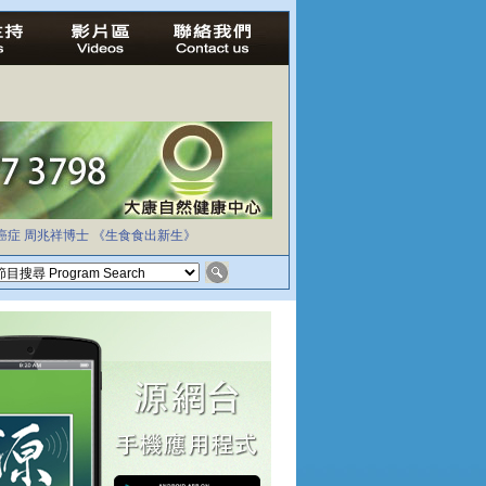
癌症
周兆祥博士
《生食食出新生》