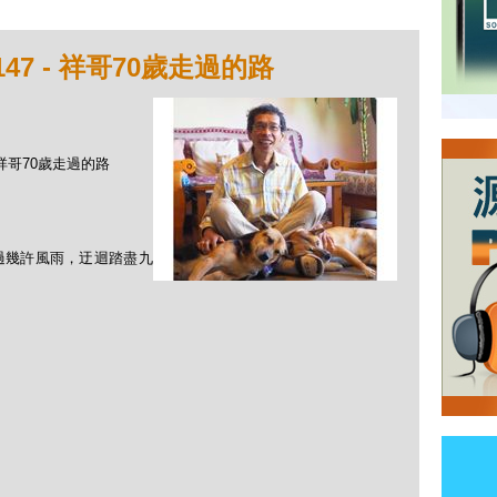
47 - 祥哥70歲走過的路
- 祥哥70歲走過的路
過幾許風雨，迂迴踏盡九