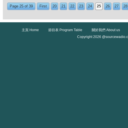
Page 25 of 39
First
20
21
22
23
24
25
26
27
28
主頁 Home
節目表 Program Table
關於我們 About us
Copyright 2026 @sourcewadio.