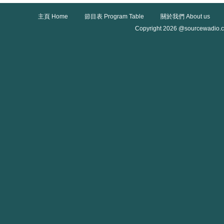
主頁 Home
節目表 Program Table
關於我們 About us
Copyright 2026 @sourcewadio.