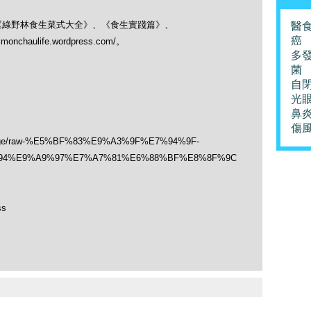
、《綠野林食生菜式大全》、《食生實踐篇》、
醫
癌
simonchaulife.wordpress.com/。
多
菌
自
光
鼻
傷
ct-page/raw-%E5%BF%83%E9%A3%9F%E7%94%9F-
94%E9%A9%97%E7%A7%81%E6%88%BF%E8%8F%9C
ss