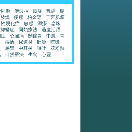
食同源
伊波拉
癌症
乳癌
腸
發燒
便秘
柏金遜
子宮肌瘤
發性硬化症
敏感
濕疹
念珠
抑鬱症
同類療法
過度活躍
閉症
心臟病
關節炎
中風
青
眼
痔瘡
尿道炎
肚瀉
咳嗽
炎
感冒
中耳炎
嘔吐
花粉熱
風
自然療法
生食
心靈