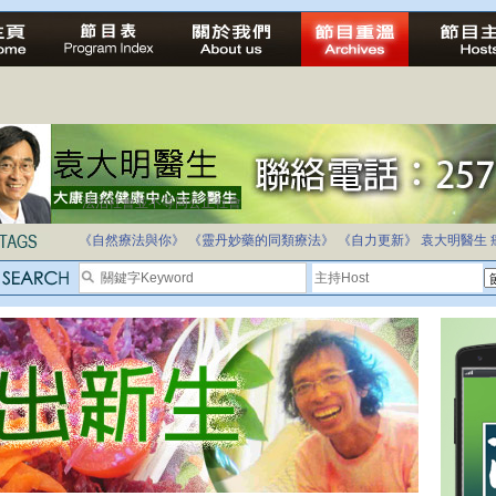
法治社會並不等同公正社會
自家教育合法化-推動多元化教育，全民學卷制
《自然療法與你》
《靈丹妙藥的同類療法》
《自力更新》
袁大明醫生