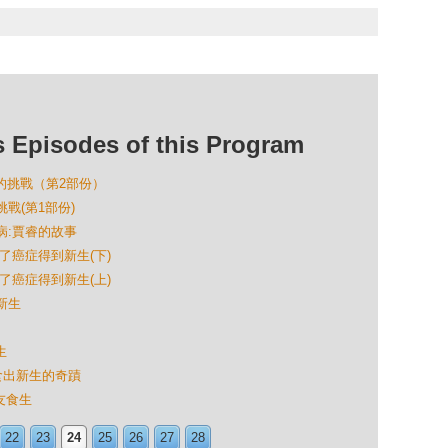
isodes of this Program
生的挑戰（第2部份）
戰(第1部份)
病:賈睿的故事
治癒了癌症得到新生(下)
治癒了癌症得到新生(上)
新生
生
食生食出新生的奇蹟
朋友食生
22
23
24
25
26
27
28