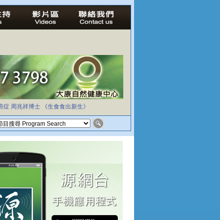
癌症
周兆祥博士
《生食食出新生》