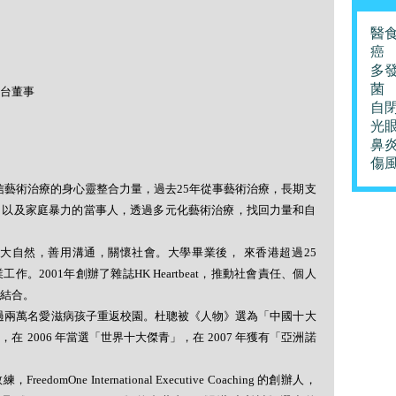
醫
癌
多
菌
台董事
自
光
鼻
傷
信藝術治療的身心靈整合力量，過去
25
年從事藝術治療，長期支
，以及家庭暴力的當事人，透過多元化藝術治療，找回力量和自
大自然，善用溝通，關懷社會。大學畢業後， 來香港超過
25
業工作。
2001
年創辦了雜誌
HK Heartbeat
，推動社會責任、個人
結合。
過兩萬名愛滋病孩子重返校園。杜聰被《人物》選為「中國十大
席，在
2006
年當選「世界十大傑青」，在
2007
年獲有「亞洲諾
教練，
FreedomOne International Executive Coaching
的創辦人，