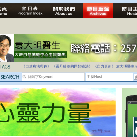
法治社會並不等同公正社會
自家教育合法化-推動多元化教育，全民學卷制
《自然療法與你》
《靈丹妙藥的同類療法》
《自力更新》
袁大明醫生