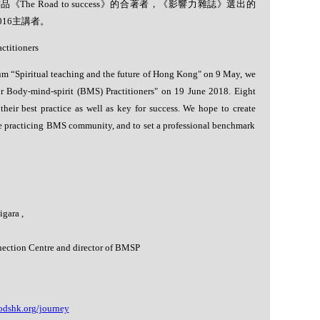
作品《
The Road to success
》的合著者，《影響力雜誌》選出的
016
主講者。
ctitioners
um “Spiritual teaching and the future of Hong Kong" on 9 May, we
or Body-mind-spirit (BMS) Practitioners" on 19 June 2018. Eight
their best practice as well as key for success. We hope to create
e practicing BMS community, and to set a professional benchmark
gara ,
ection Centre and director of BMSP
odshk.org/journey