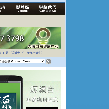
癌症
周兆祥博士
《生食食出新生》