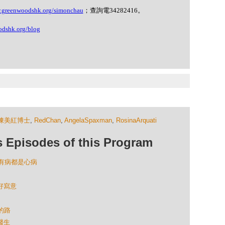
w.greenwoodshk.org/simonchau
；查詢電
34282416
。
odshk.org/blog
陳美紅博士
,
RedChan
,
AngelaSpaxman
,
RosinaArquati
isodes of this Program
：所有病都是心病
生好寫意
過的路
醫生