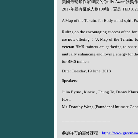
美國最暢銷作家學院的
Quilly Award
獲獎
2017
年最有權威人物
100
強，更是
TED X 2
A Map of the Terrain: for Body-mind-spirit Pra
Riding on the encouraging success of the for
are now offering
：
"A Map of the Terrain: f
veteran BMS trainers are gathering to share 
mutually enhancing and loving energy for th
for BMS trainers.
Date: Tuesday, 19 June, 2018
Speakers:
Julia Byrne , Kinzie , Chung To, Danny Khursi
Host:
Ms. Dorothy Wong (Founder of Intimate Conn
---------------------------------------
參加祥哥的靈修課程：
https://www.greenwo