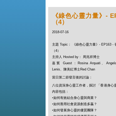
《綠色心靈力量》- E
（4）
2018-07-16
主題 Topic： 《綠色心靈力量》- EP163
（4）
主持人 Hosted by： 周兆祥博士
嘉賓 Guest：Rosina Arquati、Angela
Lenis、陳美紅博士Red Chan
當日第二節發言後的討論：
八位資深身心靈工作者，探討 「香港身心
內容包括：
•
如何有效結合身心靈與商業？
•
如何善用社會資源創造多贏？
•
如何發展身心靈的優質團隊？