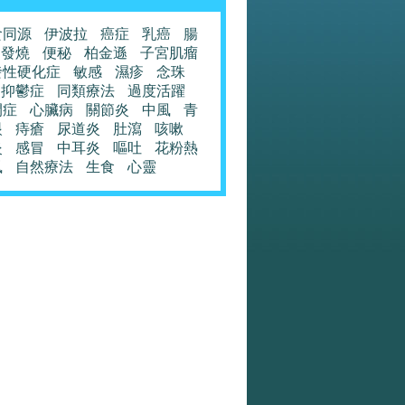
食同源
伊波拉
癌症
乳癌
腸
發燒
便秘
柏金遜
子宮肌瘤
發性硬化症
敏感
濕疹
念珠
抑鬱症
同類療法
過度活躍
閉症
心臟病
關節炎
中風
青
眼
痔瘡
尿道炎
肚瀉
咳嗽
炎
感冒
中耳炎
嘔吐
花粉熱
風
自然療法
生食
心靈