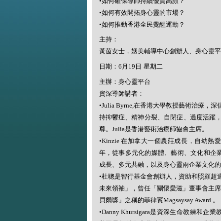
•
如何確保導師持續優質高頻？
•
如何有效開拓身心靈的市場？
•
如何推動香港全民覺醒運動？
主持：
黃茵女士，姻美輔導中心創辦人、身心靈平
日期：
6
月
19
日 星期二
主辦：身心靈平台
資深導師講者：
•Julia Byrne,
在香港大學教授藝術治療，深
持抑鬱症、精神分裂、自閉症、過度活躍
尊。
Julia
是香港藝術治療師協會主席。
•Kinzie
在加拿大一個農莊成長，自幼熱愛
年，從事多元化的媒體、藝術、文化和企
成長、多元共融，以及身心靈雨企業文化的
•
杜聰是智行基金會創辦人，資助和照顧超
未來領袖」，曾任「關懷愛滋」董事會主
貝爾獎」之稱的菲律賓
Magsaysay Award
。
•Danny Khursigara
是資深生命教練和企業