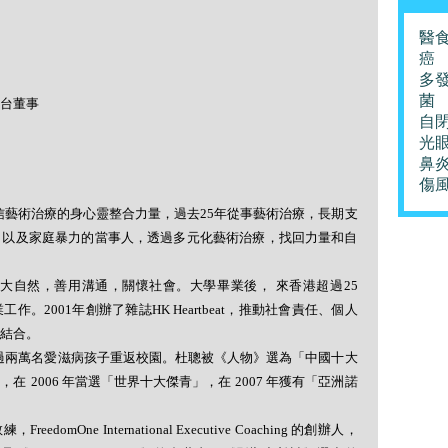
醫
癌
多
菌
台董事
自
光
鼻
傷
信藝術治療的身心靈整合力量，過去
25
年從事藝術治療，長期支
，以及家庭暴力的當事人，透過多元化藝術治療，找回力量和自
大自然，善用溝通，關懷社會。大學畢業後， 來香港超過
25
業工作。
2001
年創辦了雜誌
HK Heartbeat
，推動社會責任、個人
結合。
過兩萬名愛滋病孩子重返校園。杜聰被《人物》選為「中國十大
席，在
2006
年當選「世界十大傑青」，在
2007
年獲有「亞洲諾
教練，
FreedomOne International Executive Coaching
的創辦人，