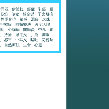
食同源
伊波拉
癌症
乳癌
腸
發燒
便秘
柏金遜
子宮肌瘤
發性硬化症
敏感
濕疹
念珠
抑鬱症
同類療法
過度活躍
閉症
心臟病
關節炎
中風
青
眼
痔瘡
尿道炎
肚瀉
咳嗽
炎
感冒
中耳炎
嘔吐
花粉熱
風
自然療法
生食
心靈