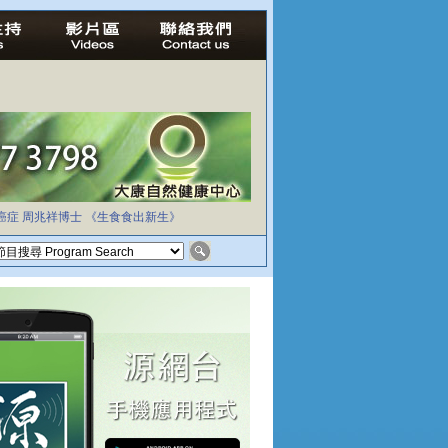
癌症
周兆祥博士
《生食食出新生》