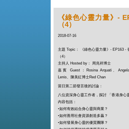
《綠色心靈力量》- E
（4）
2018-07-16
主題 Topic： 《綠色心靈力量》- EP163
（4）
主持人 Hosted by： 周兆祥博士
嘉賓 Guest：Rosina Arquati、Angela
Lenis、陳美紅博士Red Chan
當日第二節發言後的討論：
八位資深身心靈工作者，探討 「香港身心
內容包括：
•
如何有效結合身心靈與商業？
•
如何善用社會資源創造多贏？
•
如何發展身心靈的優質團隊？