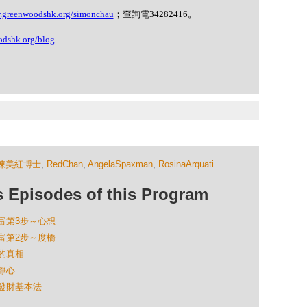
w.greenwoodshk.org/simonchau
；查詢電
34282416
。
odshk.org/blog
陳美紅博士
,
RedChan
,
AngelaSpaxman
,
RosinaArquati
isodes of this Program
：創富第3步～心想
：創富第2步～度橋
達的真相
錢靜心
修行發財基本法