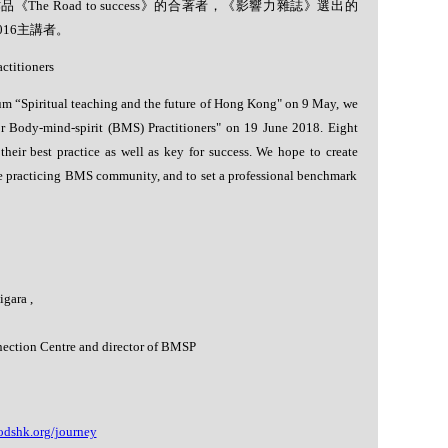
作品《
The Road to success
》的合著者，《影響力雜誌》選出的
016
主講者。
ctitioners
um “Spiritual teaching and the future of Hong Kong" on 9 May, we
or Body-mind-spirit (BMS) Practitioners" on 19 June 2018. Eight
their best practice as well as key for success. We hope to create
e practicing BMS community, and to set a professional benchmark
gara ,
ection Centre and director of BMSP
odshk.org/journey