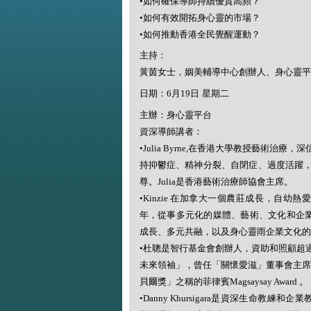
•
如何確保導師持續優質高頻？
•
如何有效開拓身心靈的市場？
•
如何推動香港全民覺醒運動？
主持：
黃茵女士，姻美輔導中心創辦人、身心靈平
日期：
6
月
19
日 星期二
主辦：身心靈平台
資深導師講者：
•Julia Byrne,
在香港大學教授藝術治療，深
持抑鬱症、精神分裂、自閉症、過度活躍
尊。
Julia
是香港藝術治療師協會主席。
•Kinzie
在加拿大一個農莊成長，自幼熱愛
年，從事多元化的媒體、藝術、文化和企
成長、多元共融，以及身心靈雨企業文化的
•
杜聰是智行基金會創辦人，資助和照顧超
未來領袖」，曾任「關懷愛滋」董事會主
貝爾獎」之稱的菲律賓
Magsaysay Award
。
•Danny Khursigara
是資深生命教練和企業