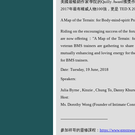
美國最暢銷作家學院的
Quilly Award
獲獎
2017
年最有權威人物
100
強，更是
TED X 2
A Map of the Terrain: for Body-mind-spirit Pra
Riding on the encouraging success of the for
are now offering
：
"A Map of the Terrain: f
veteran BMS trainers are gathering to share 
mutually enhancing and loving energy for th
for BMS trainers.
Date: Tuesday, 19 June, 2018
Speakers:
Julia Byrne , Kinzie , Chung To, Danny Khursi
Host:
Ms. Dorothy Wong (Founder of Intimate Conn
---------------------------------------
參加祥哥的靈修課程：
https://www.greenwo