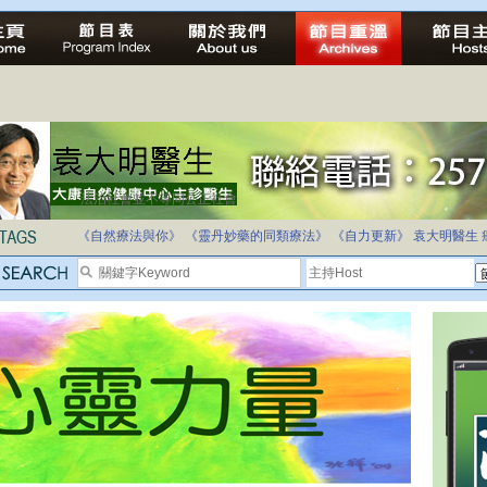
法治社會並不等同公正社會
自家教育合法化-推動多元化教育，全民學卷制
《自然療法與你》
《靈丹妙藥的同類療法》
《自力更新》
袁大明醫生