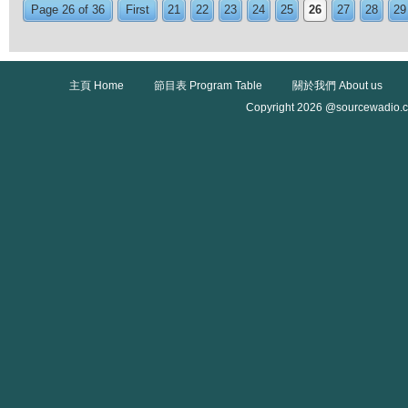
Page 26 of 36
First
21
22
23
24
25
26
27
28
29
主頁 Home
節目表 Program Table
關於我們 About us
Copyright 2026 @sourcewadio.