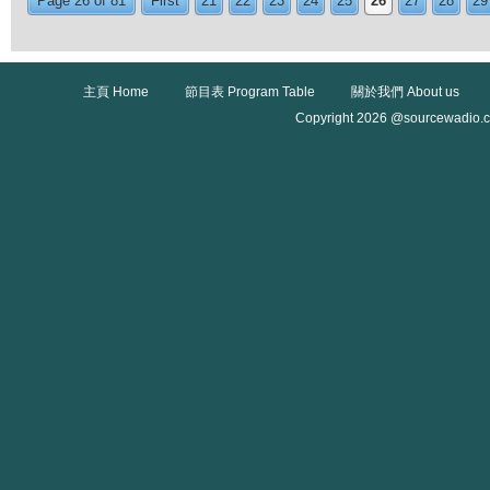
Page 26 of 81
First
21
22
23
24
25
26
27
28
29
主頁 Home
節目表 Program Table
關於我們 About us
Copyright 2026 @sourcewadio.