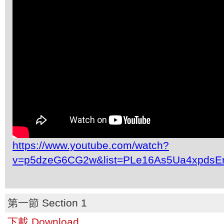
https://www.youtube.com/watch?
v=p5dzeG6CG2w&list=PLe16As5Ua4xpdsE
第一節 Section 1
下載 Download