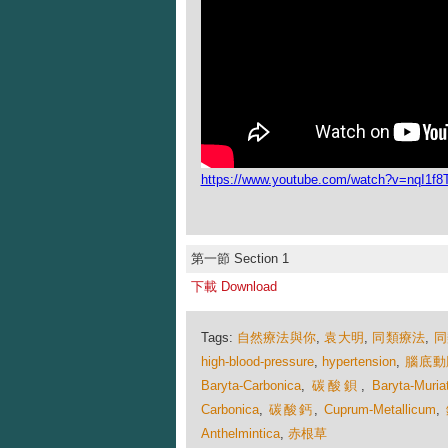
https://www.youtube.com/watch?v=nqI1
第一節 Section 1
下載 Download
Tags:
自然療法與你
,
袁大明
,
同類療法
,
同
high-blood-pressure
,
hypertension
,
腦底動
Baryta-Carbonica
,
碳酸鋇
,
Baryta-Muria
Carbonica
,
碳酸鈣
,
Cuprum-Metallicum
,
Anthelmintica
,
赤根草