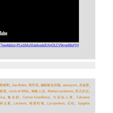
f8T7ew4&list=PLe16As5Ua4xpdsErhrjOLCV9mgr68ofYH
類療劑
,
Joe-Biden
,
喬拜登
,
腦動脈血管瘤
,
aneurysm
,
高血壓
,
脈環
,
circle-of-Willis
,
蜘蛛人症
,
Marfan-syndrome
,
馬凡氏症
,
tica
,
氯化鋇
,
Cactus-Graniflorus
,
大花仙人掌
,
Calcarea-
銅元素
,
Lachesis
,
南美蛇毒
,
Lycopodium
,
石松
,
Spigelia-