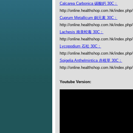
Calcarea Carbonica 碳酸鈣 30C：
http://online.healthshop.com.hk/index.php
Cuprum Metallicum 銅元素 30C：
http://online.healthshop.com.hk/index.php
Lachesis 南美蛇毒 30C：
http://online.healthshop.com.hk/index.php
Lycopodium 石松 30C：
http://online.healthshop.com.hk/index.php
Spigelia Anthelmintica 赤根草 30C：
http://online.healthshop.com.hk/index.php/
Youtube Version: