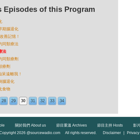
isodes of this Program
化
出早期腦退化
分鐘改善記憶！
瘤的同類療法
療法
腫的同類療劑
同類療劑
，痴呆遠離我！
擊倒腦退化
退化食物
28
29
30
31
32
33
34
ble
關於我們 About us
節目重溫 Archives
節目主持 Hosts
影片
Copyright 2026 @sourcewadio.com All rights reserved.
Disclaimer
|
Privacy