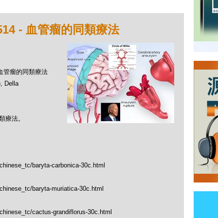
14 - 血管瘤的同類療法
 - 血管瘤的同類療法
Della
同類療法。
/chinese_tc/baryta-carbonica-30c.html
/chinese_tc/baryta-muriatica-30c.html
chinese_tc/cactus-grandiflorus-30c.html