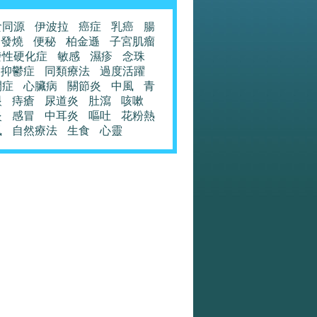
食同源
伊波拉
癌症
乳癌
腸
發燒
便秘
柏金遜
子宮肌瘤
發性硬化症
敏感
濕疹
念珠
抑鬱症
同類療法
過度活躍
閉症
心臟病
關節炎
中風
青
眼
痔瘡
尿道炎
肚瀉
咳嗽
炎
感冒
中耳炎
嘔吐
花粉熱
風
自然療法
生食
心靈