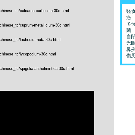
/chinese_tc/calcarea-carbonica-30c.html
醫
癌
多
/chinese_tc/cuprum-metallicium-30c.html
菌
自
/chinese_tc/lachesis-muta-30c.html
光
鼻
/chinese_tc/lycopodium-30c.html
傷
chinese_tc/spigelia-anthelmintica-30c.html