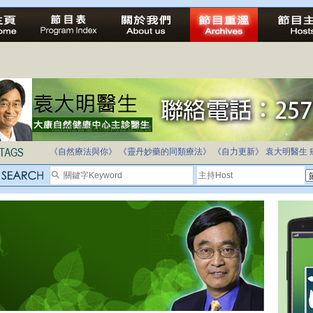
法治社會並不等同公正社會
自家教育合法化-推動多元化教育，全民學卷制
《自然療法與你》
《靈丹妙藥的同類療法》
《自力更新》
袁大明醫生