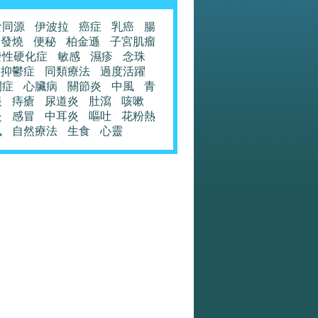
食同源
伊波拉
癌症
乳癌
腸
發燒
便秘
柏金遜
子宮肌瘤
發性硬化症
敏感
濕疹
念珠
抑鬱症
同類療法
過度活躍
閉症
心臟病
關節炎
中風
青
眼
痔瘡
尿道炎
肚瀉
咳嗽
炎
感冒
中耳炎
嘔吐
花粉熱
風
自然療法
生食
心靈