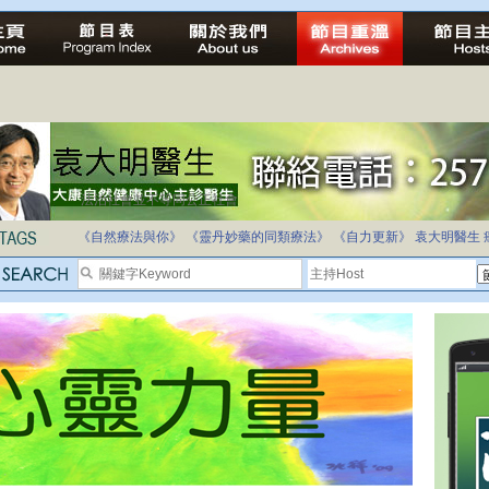
法治社會並不等同公正社會
自家教育合法化-推動多元化教育，全民學卷制
《自然療法與你》
《靈丹妙藥的同類療法》
《自力更新》
袁大明醫生