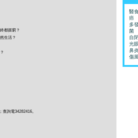
醫
癌
多
終都捱窮？
菌
自
然生活？
光
鼻
？
傷
chau；查詢電34282416。