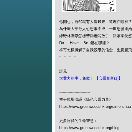
你開心，自然就有人送錢來。道理在哪裡？
為什麼大部分人心想事不成，一世想發達始
綠野林團隊怎樣苦勸老闆放手、回家享受悠
Do -- Have - -Be 錯在哪裡？
祥哥怎樣拆解了自我設限的信念，生意起飛
* * * *
詳見
太費力的事，免做！ 【心靈創富(1)】
--------------------------
祥哥現場演譯《綠色心靈力量》
https://www.greenwoodshk.org/simon
更多阿祥的生命智慧：
https://www.greenwoodshk.org/blog