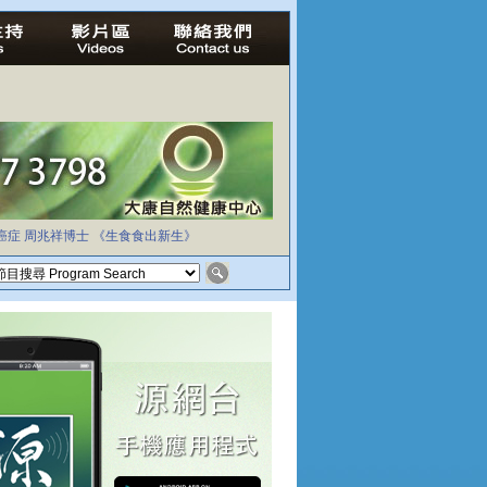
癌症
周兆祥博士
《生食食出新生》