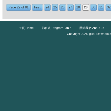
Page 29 of 81
First
24
25
26
27
28
29
30
31
32
主頁 Home
節目表 Program Table
關於我們 About us
Copyright 2026 @sourcewadio.