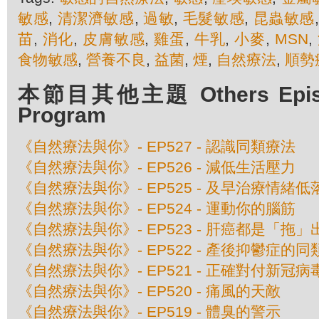
敏感
,
清潔濟敏感
,
過敏
,
毛髮敏感
,
昆蟲敏感
苗
,
消化
,
皮膚敏感
,
雞蛋
,
牛乳
,
小麥
,
MSN
,
食物敏感
,
營養不良
,
益菌
,
煙
,
自然療法
,
順勢
本節目其他主題 Others Episod
Program
《自然療法與你》- EP527 - 認識同類療法
《自然療法與你》- EP526 - 減低生活壓力
《自然療法與你》- EP525 - 及早治療情緒低
《自然療法與你》- EP524 - 運動你的腦筋
《自然療法與你》- EP523 - 肝癌都是「拖
《自然療法與你》- EP522 - 產後抑鬱症的
《自然療法與你》- EP521 - 正確對付新冠
《自然療法與你》- EP520 - 痛風的天敵
《自然療法與你》- EP519 - 體臭的警示