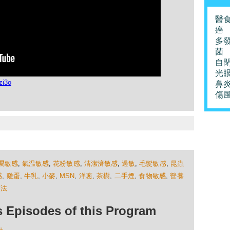
醫
癌
多
菌
自
光
zi3o
鼻
傷
屬敏感
,
氣温敏感
,
花粉敏感
,
清潔濟敏感
,
過敏
,
毛髮敏感
,
昆蟲
感
,
雞蛋
,
牛乳
,
小麥
,
MSN
,
洋蔥
,
茶樹
,
二手煙
,
食物敏感
,
營養
療法
isodes of this Program