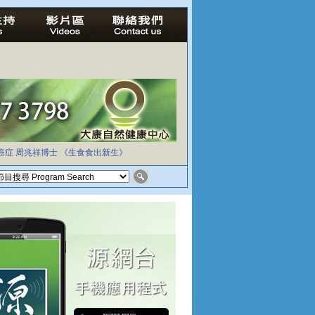
癌症
周兆祥博士
《生食食出新生》