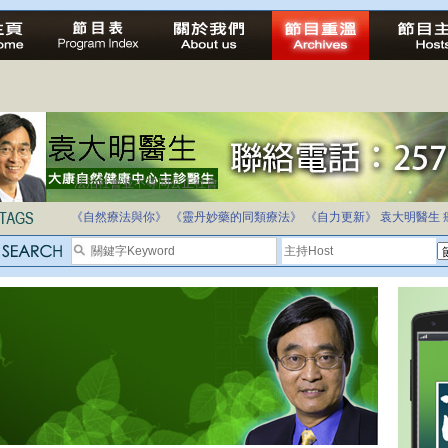
法治社會並不等同公正社會
自家教育合法化-推動多元化教育，全民學卷制
《自然療法與你》
《靈丹妙藥的同類療法》
《自力更新》
袁大明醫生