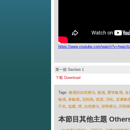
https://www.youtube.com/watch?v=hggcIti
第一節 Section 1
下載 Download
Tags:
敏感的自然療法
,
敏感
,
麈埃敏感
,
金
敏感
,
鼻敏感
,
花粉熱
,
疫苗
,
消化
,
皮膚敏
不良
,
益菌
,
煙
,
自然療法
,
順勢療法
,
同類
本節目其他主題 Others Ep