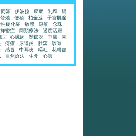
食同源
伊波拉
癌症
乳癌
腸
發燒
便秘
柏金遜
子宮肌瘤
發性硬化症
敏感
濕疹
念珠
抑鬱症
同類療法
過度活躍
閉症
心臟病
關節炎
中風
青
眼
痔瘡
尿道炎
肚瀉
咳嗽
炎
感冒
中耳炎
嘔吐
花粉熱
風
自然療法
生食
心靈