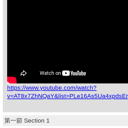
https://www.youtube.com/watch?
v=AT8x7ZhNQaY&list=PLe16As5Ua4xpdsE
第一節 Section 1