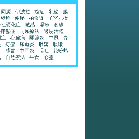
食同源
伊波拉
癌症
乳癌
腸
發燒
便秘
柏金遜
子宮肌瘤
發性硬化症
敏感
濕疹
念珠
抑鬱症
同類療法
過度活躍
閉症
心臟病
關節炎
中風
青
眼
痔瘡
尿道炎
肚瀉
咳嗽
炎
感冒
中耳炎
嘔吐
花粉熱
風
自然療法
生食
心靈