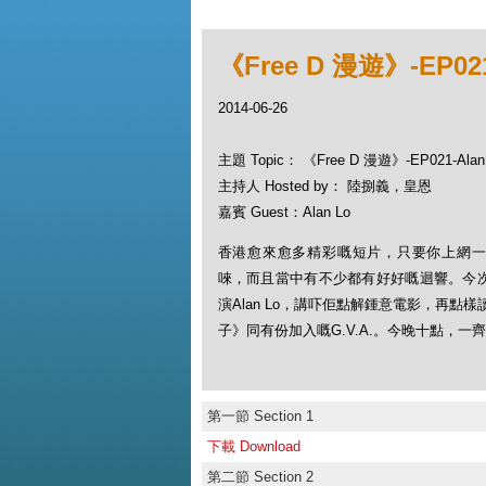
《Free D 漫遊》-EP021
2014-06-26
主題 Topic： 《Free D 漫遊》-EP021-Alan
主持人 Hosted by： 陸捌義，皇恩
嘉賓 Guest：Alan Lo
香港愈來愈多精彩嘅短片，只要你上網一
唻，而且當中有不少都有好好嘅迴響。今
演Alan Lo，講吓佢點解鍾意電影，再
子》同有份加入嘅G.V.A.。今晚十點，一齊F
第一節 Section 1
下載 Download
第二節 Section 2