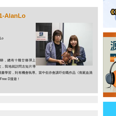
-AlanLo
Lo
睇，總有十幾廿條彈上
次，我地就訪問左短片導
點樣讀書學習，到有機會執導。當中佢亦會講吓佢嘅作品《喪屍血滴
ree D漫遊！