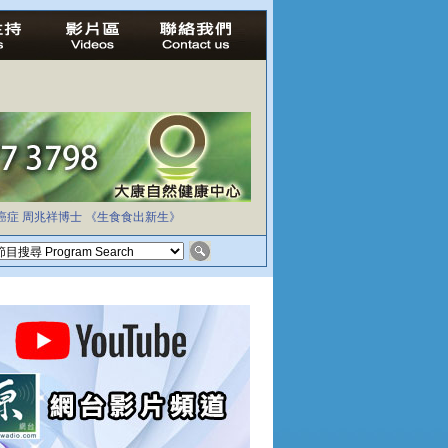
癌症
周兆祥博士
《生食食出新生》