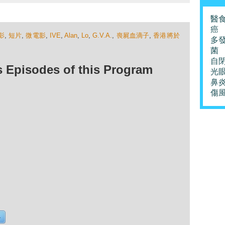
醫
癌
影
,
短片
,
微電影
,
IVE
,
Alan
,
Lo
,
G.V.A.
,
喪屍血滴子
,
香港將於
多
菌
自
isodes of this Program
光
鼻
傷
4