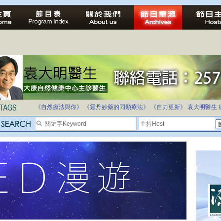
法治社會並不等同公正社會
自家教育合法化-推動多元化教育，全民學卷制
《自然療法與你》
《靈丹妙藥的同類療法》
《自力更新》
袁大明醫生