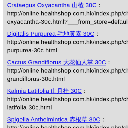
Crataegus Oxyacantha 山楂 30C
：
http://online.healthshop.com.hk/index.php/c
oxyacantha-30c.html?___from_store=defaul
Digitalis Purpurea 毛地黃素 30C
：
http://online.healthshop.com.hk/index.php/ch
purpurea-30c.html
Cactus Grandiflorus 大花仙人掌 30C
：
http://online.healthshop.com.hk/index.php/c
grandiflorus-30c.html
Kalmia Latifolia 山月桂 30C
：
http://online.healthshop.com.hk/index.php/c
latifolia-30c.html
Spigelia Anthelmintica 赤根草 30C
：
http://online.healthshop.com.hk/index.php/c