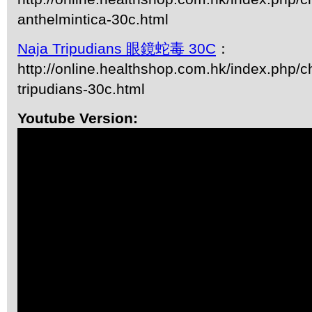
anthelmintica-30c.html
Naja Tripudians 眼鏡蛇毒 30C
：
http://online.healthshop.com.hk/index.php/c
tripudians-30c.html
Youtube Version: