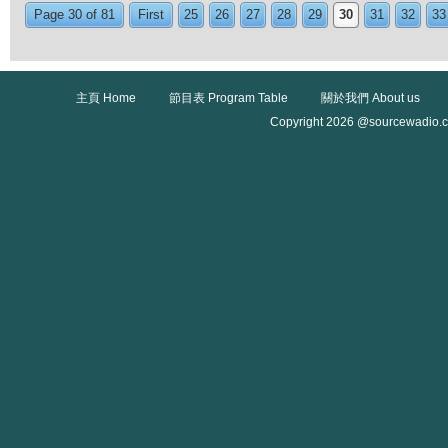
Page 30 of 81
First
25
26
27
28
29
30
31
32
33
主頁 Home
節目表 Program Table
關於我們 About us
Copyright 2026 @sourcewadio.