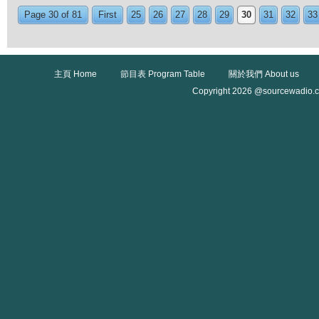
Page 30 of 81
First
25
26
27
28
29
30
31
32
33
主頁 Home
節目表 Program Table
關於我們 About us
Copyright 2026 @sourcewadio.