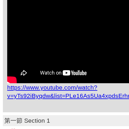
https://www.youtube.com/watch?
v=yTs92iByqdw&list=PLe16As5Ua4xpdsEr
第一節 Section 1