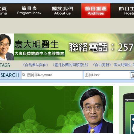
法治社會並不等同公正社會
自家教育合法化-推動多元化教育，全民學卷制
《自然療法與你》
《靈丹妙藥的同類療法》
《自力更新》
袁大明醫生