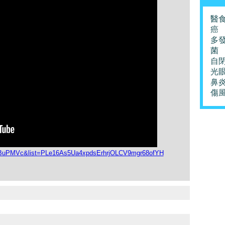
醫
癌
多
菌
自
光
鼻
傷
JRBuPMVc&list=PLe16As5Ua4xpdsErhrjOLCV9mgr68ofYH