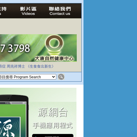
癌症
周兆祥博士
《生食食出新生》