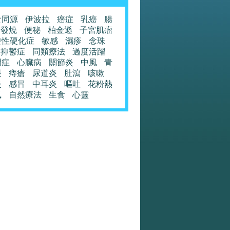
食同源
伊波拉
癌症
乳癌
腸
發燒
便秘
柏金遜
子宮肌瘤
發性硬化症
敏感
濕疹
念珠
抑鬱症
同類療法
過度活躍
閉症
心臟病
關節炎
中風
青
眼
痔瘡
尿道炎
肚瀉
咳嗽
炎
感冒
中耳炎
嘔吐
花粉熱
風
自然療法
生食
心靈