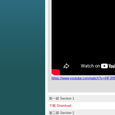
https://www.youtube.com/watch?v=jHF
第一節 Section 1
下載 Download
第二節 Section 2