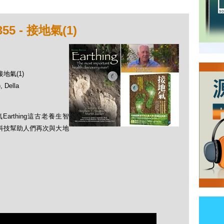
5 - 接地氣(1)
接地氣(1)
Della
arthing這古老養生智
現代科技幫助人們再次與大地