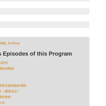
地氣
,
Earthing
isodes of this Program
路的區別
人體疾病關係
專家得癌症後的臨終感悟
氏症（腦退化症）
健康的旅程
方法