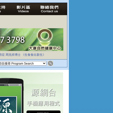
癌症
周兆祥博士
《生食食出新生》