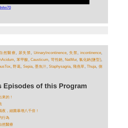
8nhn70
自然醫療
,
尿失禁
,
UrinaryIncontinence
,
失禁
,
incontinence
,
mAcidum
,
苯甲酸
,
Causticum
,
苛性鈉
,
NatMur
,
氯化鈉(鹽型)
,
husTox
,
野葛
,
Sepia
,
墨魚汁
,
Staphysagria
,
飛燕草
,
Thuja
,
側
isodes of this Program
吃出來的！
法
完放隔夜，細菌暴增八千倍！
月的行為
的自然醫療