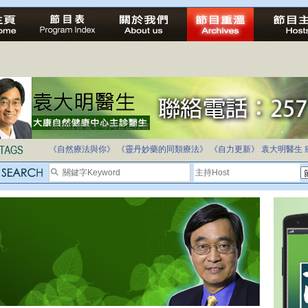
法治社會並不等同公正社會
自家教育合法化-推動多元化教育，全民學卷制
《自然療法與你》
《靈丹妙藥的同類療法》
《自力更新》
袁大明醫生