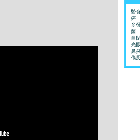
醫
癌
多
菌
自
光
鼻
傷