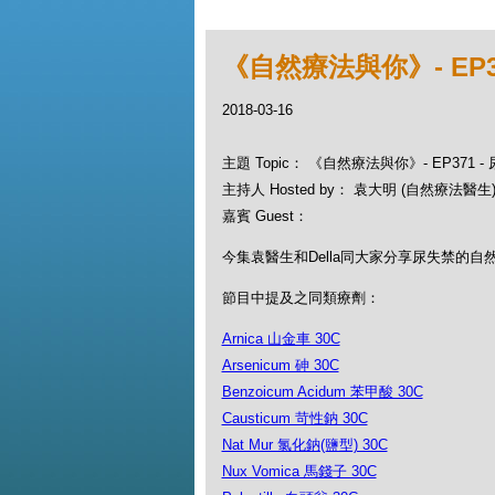
《自然療法與你》- EP3
2018-03-16
主題 Topic： 《自然療法與你》- EP371
主持人 Hosted by： 袁大明 (自然療法醫生), 
嘉賓 Guest：
今集袁醫生和Della同大家分享尿失禁的自
節目中提及之同類療劑：
Arnica 山金車 30C
Arsenicum 砷 30C
Benzoicum Acidum 苯甲酸 30C
Causticum 苛性鈉 30C
Nat Mur 氯化鈉(鹽型) 30C
Nux Vomica 馬錢子 30C