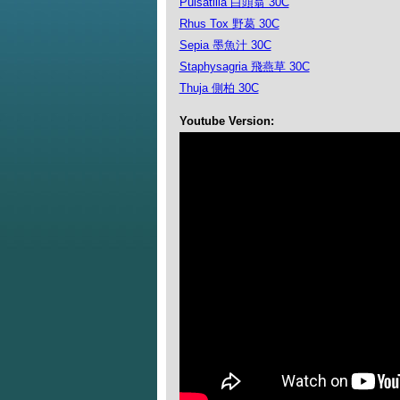
Pulsatilla 白頭翁 30C
Rhus Tox 野葛 30C
Sepia 墨魚汁 30C
Staphysagria 飛燕草 30C
Thuja 側柏 30C
Youtube Version: