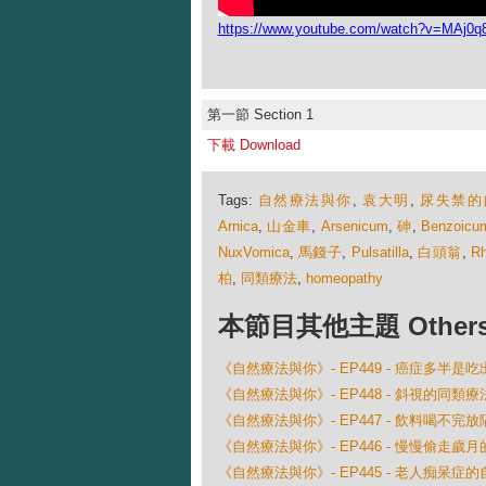
https://www.youtube.com/watch?v=MAj0q
第一節 Section 1
下載 Download
Tags:
自然療法與你
,
袁大明
,
尿失禁的
Arnica
,
山金車
,
Arsenicum
,
砷
,
Benzoicu
NuxVomica
,
馬錢子
,
Pulsatilla
,
白頭翁
,
R
柏
,
同類療法
,
homeopathy
本節目其他主題 Others Ep
《自然療法與你》- EP449 - 癌症多半是
《自然療法與你》- EP448 - 斜視的同類療
《自然療法與你》- EP447 - 飲料喝不
《自然療法與你》- EP446 - 慢慢偷走歲
《自然療法與你》- EP445 - 老人痴呆症