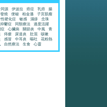
食同源
伊波拉
癌症
乳癌
腸
發燒
便秘
柏金遜
子宮肌瘤
發性硬化症
敏感
濕疹
念珠
抑鬱症
同類療法
過度活躍
閉症
心臟病
關節炎
中風
青
眼
痔瘡
尿道炎
肚瀉
咳嗽
炎
感冒
中耳炎
嘔吐
花粉熱
風
自然療法
生食
心靈