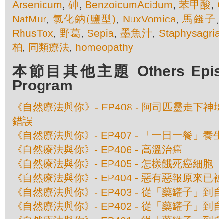
Arsenicum
,
砷
,
BenzoicumAcidum
,
苯甲酸
,
NatMur
,
氯化鈉(鹽型)
,
NuxVomica
,
馬錢子
RhusTox
,
野葛
,
Sepia
,
墨魚汁
,
Staphysagri
柏
,
同類療法
,
homeopathy
本節目其他主題 Others Episod
Program
《自然療法與你》- EP408 - 阿司匹靈走下
錯誤
《自然療法與你》- EP407 - 「一日一餐」
《自然療法與你》- EP406 - 高溫治癌
《自然療法與你》- EP405 - 怎樣餓死癌細胞
《自然療法與你》- EP404 - 惡有惡報原來
《自然療法與你》- EP403 - 從「藥罐子」到
《自然療法與你》- EP402 - 從「藥罐子」到