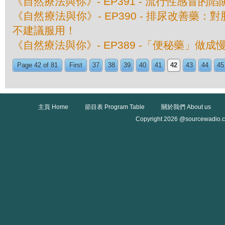
《自然療法與你》- EP391 - 流行性感冒的陷
《自然療法與你》- EP390 - 排尿改善藥
不建議服用！
《自然療法與你》- EP389 -「便秘藥」做成
Page 42 of 81
First
37
38
39
40
41
42
43
44
45
主頁 Home
節目表 Program Table
關於我們 About us
Copyright 2026 @sourcewadio.