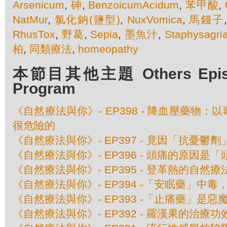
Arsenicum
,
砷
,
BenzoicumAcidum
,
苯甲酸
,
NatMur
,
氯化鈉(鹽型)
,
NuxVomica
,
馬錢子
RhusTox
,
野葛
,
Sepia
,
墨魚汁
,
Staphysagri
柏
,
同類療法
,
homeopathy
本節目其他主題 Others Episod
Program
《自然療法與你》- EP398 - 降血壓藥物
很危險的
《自然療法與你》- EP397 - 竟因「抗憂鬱
《自然療法與你》- EP396 - 頭痛的原因是
《自然療法與你》- EP395 - 登革熱的自然療
《自然療法與你》- EP394 -「安眠藥」中
《自然療法與你》- EP393 -「止痛藥」是惡
《自然療法與你》- EP392 - 羅漢果的治療功